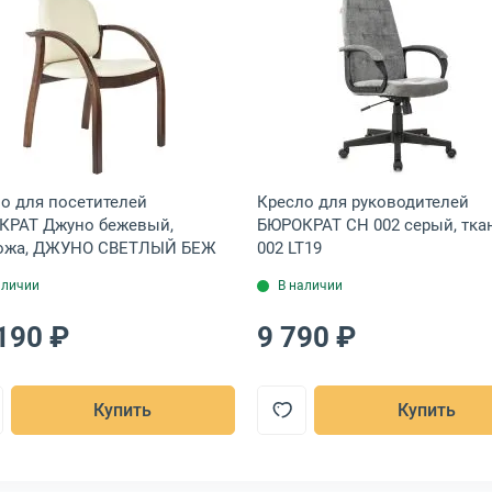
текстиль/эко.кожа, ZOMBIE GAME 17 GREY
геймеров KNIGHT Wolf WH бело-серый, ткань, KNIGHT WOLF WH WG
Открыть товар: Кресло для посетителей БЮРОКРАТ 
Открыть това
о для посетителей
Кресло для руководителей
КРАТ Джуно бежевый,
БЮРОКРАТ CH 002 серый, тка
кожа, ДЖУНО СВЕТЛЫЙ БЕЖ
002 LT19
аличии
В наличии
190 ₽
9 790 ₽
Купить
Купить