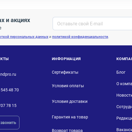
ах и акциях
е
откой персональных данных
и
политикой конфиденциальности
.
АКТЫ
ИНФОРМАЦИЯ
КОМПА
Сертификаты
Блог
ndpro.ru
О комп
Условия оплаты
 545 48 70
Новост
Условия доставки
707 78 15
Сотруд
Гарантия на товар
Редакц
звонить
Ваканс
Возврат товара