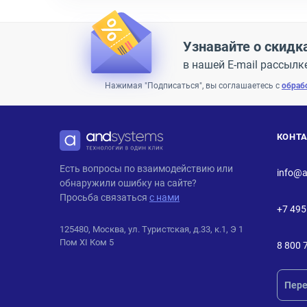
Узнавайте о скидк
в нашей E-mail рассылк
Нажимая "Подписаться", вы соглашаетесь с
обраб
КОНТ
ANDPRO
Есть вопросы по взаимодействию или
info@a
обнаружили ошибку на сайте?
Просьба связаться
с нами
+7 495
125480, Москва, ул. Туристская, д.33, к.1, Э 1
Пом XI Ком 5
8 800 
Пере