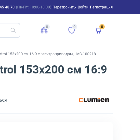
45 48 70
(Пн-Пт: 10:00-18:00)
Перезвонить
Войти
Регистрация
0
0
0
trol 153x200 см 16:9 с электроприводом, LMC-100218
rol 153x200 см 16:9
ься