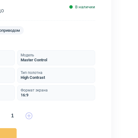
В наличии
ДО
роприводом
Модель
Master Control
Тип полотна
High Contrast
Формат экрана
16:9