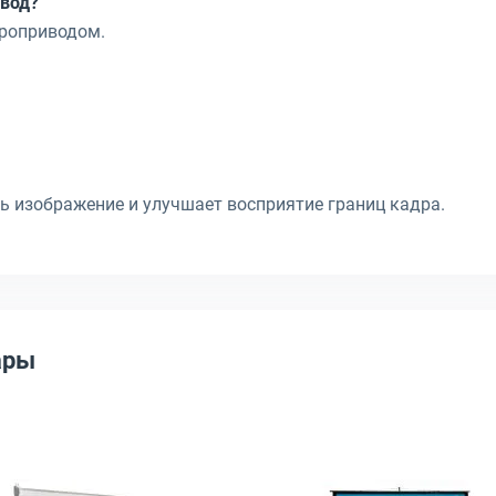
ивод?
троприводом.
ь изображение и улучшает восприятие границ кадра.
ары