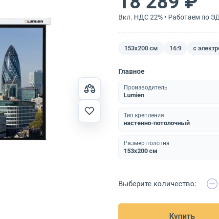
18 289 ₽
Вкл. НДС 22% • Работаем по Э
153x200 см
16:9
с элект
Главное
Производитель
Lumien
Тип крепления
настенно-потолочный
Размер полотна
153x200 см
Выберите количество:
Купить