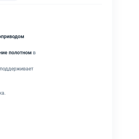
роприводом
ние полотном
в
и поддерживает
жа.