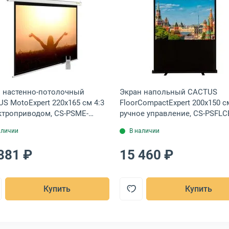
0x129 см 16:10 с электроприводом, LMC-100128
но-потолочный Lumien Eco Control 280x177 см 16:10 с электроприв
Открыть товар: Экран настенно-потолочный CACTUS M
Открыть това
 настенно-потолочный
Экран напольный CACTUS
S MotoExpert 220x165 см 4:3
FloorCompactExpert 200x150 с
ктроприводом, CS-PSME-
ручное управление, CS-PSFLC
65-WT
200X150
аличии
В наличии
881 ₽
15 460 ₽
Купить
Купить