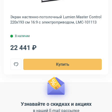
Экран настенно-потолочный Lumien Master Control
Эк
220x193 см 16:9 с электроприводом, LMC-101113
16
В наличии
22 441 ₽
2
Купить
Узнавайте о скидках и акциях
в нашей E-mail рассылке