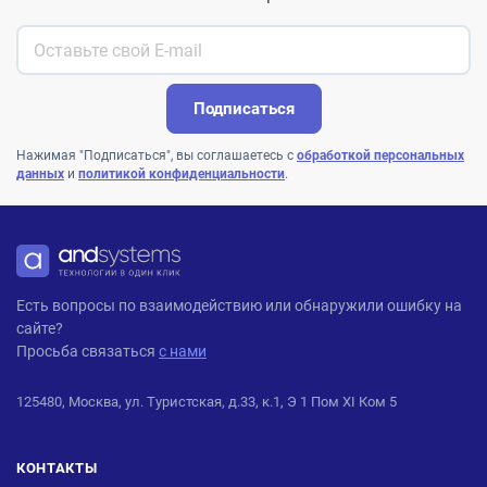
Подписаться
Нажимая "Подписаться", вы соглашаетесь с
обработкой персональных
данных
и
политикой конфиденциальности
.
ANDPRO
Есть вопросы по взаимодействию или обнаружили ошибку на
сайте?
Просьба связаться
с нами
125480, Москва, ул. Туристская, д.33, к.1, Э 1 Пом XI Ком 5
КОНТАКТЫ