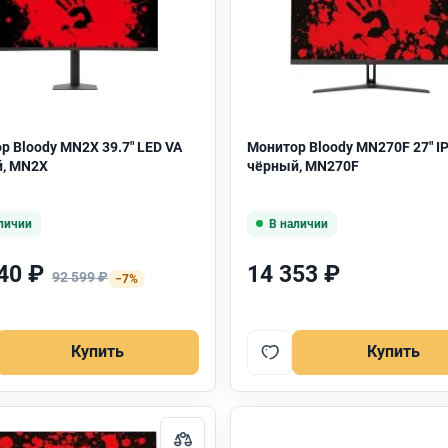
р Bloody MN2X 39.7" LED VA
Монитор Bloody MN270F 27" I
, MN2X
чёрный, MN270F
личии
В наличии
40 ₽
14 353 ₽
92 599 ₽
−7%
Купить
Купить