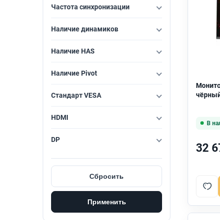
Частота синхронизации
Gigabyte
38
Наличие динамиков
HKC
2
Наличие HAS
HP
27
Наличие Pivot
IRBIS
21
Монито
чёрный
Стандарт VESA
Iiyama
8
HDMI
KraftView
1
В на
DP
LG
67
32 6
Lenovo
17
Сбросить
LightCom
14
Применить
Lime
2