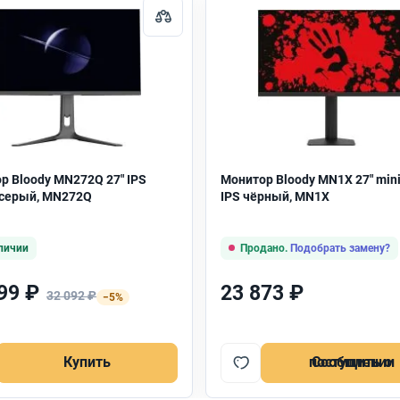
р Bloody MN272Q 27" IPS
Монитор Bloody MN1X 27" min
серый, MN272Q
IPS чёрный, MN1X
личии
Продано.
Подобрать замену?
99 ₽
23 873 ₽
32 092 ₽
−5%
Купить
Сообщить о поступлении