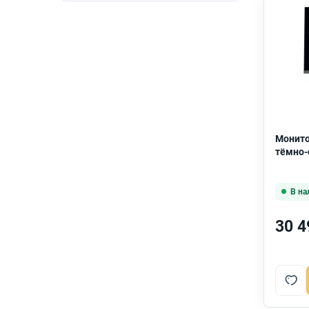
MSI
78
NERPA
5
NPC
3
Philips
109
Pinebro
1
Монито
тёмно-
RDW Computers
23
В на
Raskat
8
30 4
Samsung
52
SunWind
1
Viewsonic
21