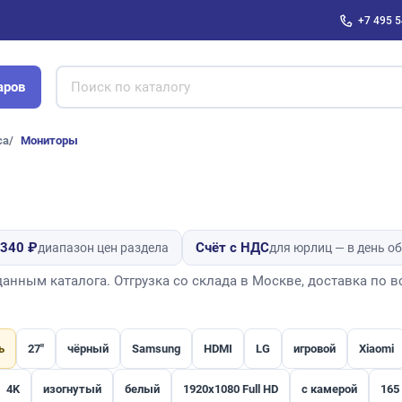
+7 495 5
аров
са
Мониторы
 340 ₽
Счёт с НДС
диапазон цен раздела
для юрлиц — в день о
нным каталога. Отгрузка со склада в Москве, доставка по в
ь
27"
чёрный
Samsung
HDMI
LG
игровой
Xiaomi
4K
изогнутый
белый
1920x1080 Full HD
с камерой
165