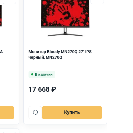
VA
Монитор Bloody MN270Q 27" IPS
чёрный, MN270Q
В наличии
17 668 ₽
Купить