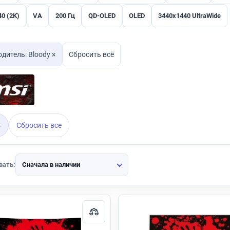
0 (2K)
VA
200 Гц
QD-OLED
OLED
3440x1440 UltraWide
дитель: Bloody ×
Сбросить всё
×
Сбросить все
вать:
Сначала в наличии