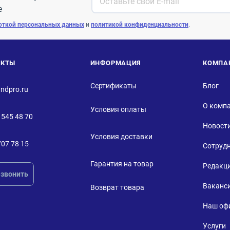
е
откой персональных данных
и
политикой конфиденциальности
.
АКТЫ
ИНФОРМАЦИЯ
КОМПА
Сертификаты
Блог
ndpro.ru
О комп
Условия оплаты
 545 48 70
Новост
Условия доставки
707 78 15
Сотруд
Гарантия на товар
Редакц
звонить
Ваканс
Возврат товара
Наш оф
Услуги