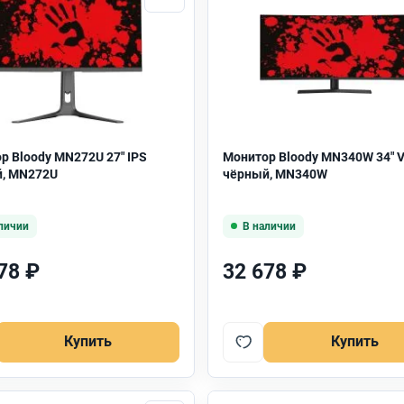
р Bloody MN272U 27" IPS
Монитор Bloody MN340W 34" 
, MN272U
чёрный, MN340W
личии
В наличии
78 ₽
32 678 ₽
Купить
Купить