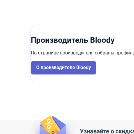
XIAOMI
15
БЕШТАУ
17
Гравитон
23
Производитель Bloody
На странице производителя собраны профиль
О производителе Bloody
Узнавайте о скидк