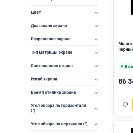
Aiwa
8
Цвет
Asus
102
Диагональ экрана
Bloody
8
Разрешение экрана
Монито
чёрный
Dell
41
Тип матрицы экрана
Delta
1
Соотношение сторон
В на
Delta Computers
7
Изгиб экрана
86 3
Digma
28
Время отклика экрана
Digma Pro
6
Угол обзора по горизонтали
(°)
FragMachine
1
Угол обзора по вертикали (°)
GMNG
1