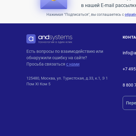
в нашей E-mail рассылк
Нажимая "Подписаться", вы соглашаетесь с
обраб
КОНТ
ANDPRO
Есть вопросы по взаимодействию или
info@a
обнаружили ошибку на сайте?
Просьба связаться
с нами
+7 495
125480, Москва, ул. Туристская, д.33, к.1, Э 1
Пом XI Ком 5
8 800 
Пере