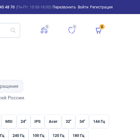
45 48 70
(Пн-Пт: 10:00-18:00)
Перезвонить
Войти
Регистрация
0
0
0
бращения
сей России.
MSI
24"
IPS
Acer
32"
34"
144 Гц
 Гц
240 Гц
100 Гц
120 Гц
180 Гц