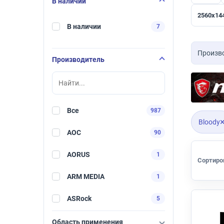
В наличии
2560x144
В наличии
7
Произво
Производитель
Все
987
Bloody
AOC
90
AORUS
1
Сортиро
ARM MEDIA
1
ASRock
5
Acer
134
Область применения