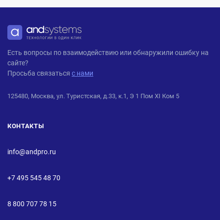
ANDPRO
Есть вопросы по взаимодействию или обнаружили ошибку на
сайте?
Просьба связаться
с нами
125480, Москва, ул. Туристская, д.33, к.1, Э 1 Пом XI Ком 5
КОНТАКТЫ
info@andpro.ru
+7 495 545 48 70
8 800 707 78 15