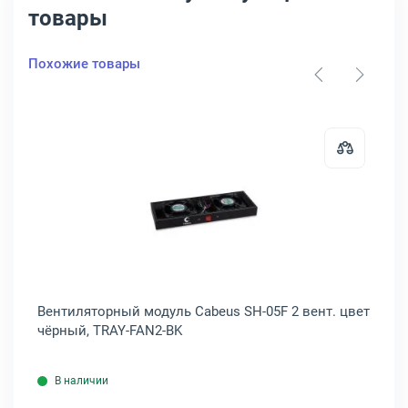
товары
Похожие товары
 серый, R-FAN-1T
торный модуль ЦМО R-FAN-2J 2 вент. Без датчика цвет чёрный, R-F
Открыть товар: Вентиляторный мо
ез
Вентиляторный модуль Cabeus SH-05F 2 вент. цвет
Ве
чёрный, TRAY-FAN2-BK
чё
В наличии