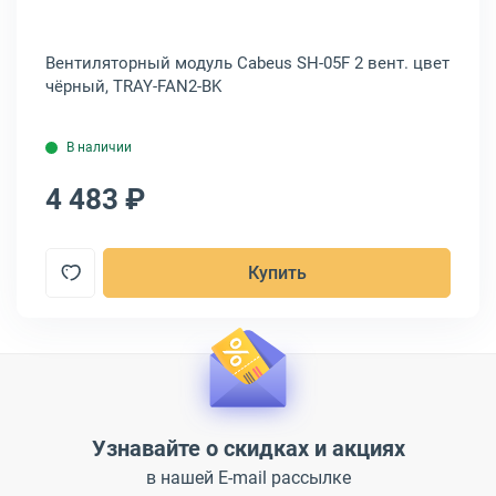
ез
Вентиляторный модуль Cabeus SH-05F 2 вент. цвет
Ве
чёрный, TRAY-FAN2-BK
се
В наличии
4 483 ₽
5
Купить
Узнавайте о скидках и акциях
в нашей E-mail рассылке