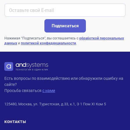
Подписаться
Нажимая "Подписаться", вы соглашаетесь с
обработкой персональных
данных
и
политикой конфиденциальности
.
ANDPRO
Есть вопросы по взаимодействию или обнаружили ошибку на
сайте?
Просьба связаться
с нами
125480, Москва, ул. Туристская, д.33, к.1, Э 1 Пом XI Ком 5
КОНТАКТЫ