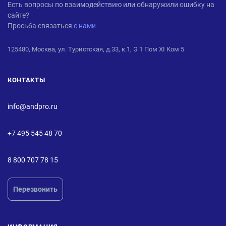
ANDPRO
Есть вопросы по взаимодействию или обнаружили ошибку на
сайте?
Просьба связаться
с нами
125480, Москва, ул. Туристская, д.33, к.1, Э 1 Пом XI Ком 5
КОНТАКТЫ
info@andpro.ru
+7 495 545 48 70
8 800 707 78 15
Перезвонить