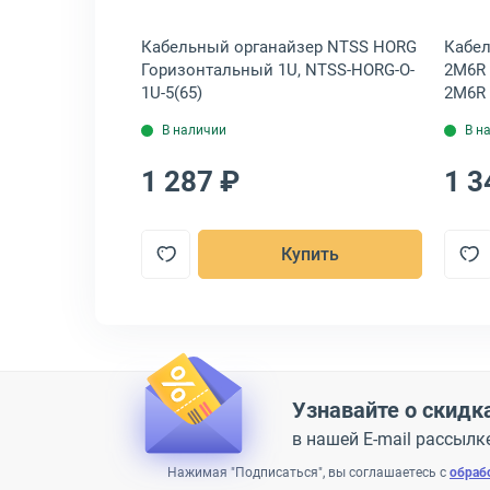
зер ЦМО ГКО-Щ
Кабельный органайзер NTSS HORG
Кабел
альный 1U,
Горизонтальный 1U, NTSS-HORG-O-
2M6R 
1U-5(65)
2M6R
В наличии
В н
1 287 ₽
1 3
пить
Купить
Узнавайте о скидк
в нашей E-mail рассылк
Нажимая "Подписаться", вы соглашаетесь с
обраб