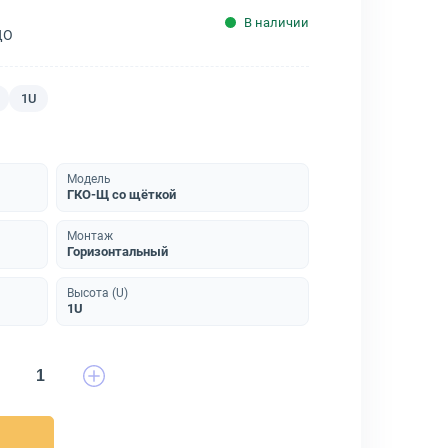
В наличии
ДО
1U
Модель
ГКО-Щ со щёткой
Монтаж
Горизонтальный
Высота (U)
1U