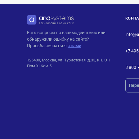
КОНТ
ANDPRO
Есть вопросы по взаимодействию или
info@a
обнаружили ошибку на сайте?
Просьба связаться
с нами
+7 495
125480, Москва, ул. Туристская, д.33, к.1, Э 1
Пом XI Ком 5
8 800 
Пере