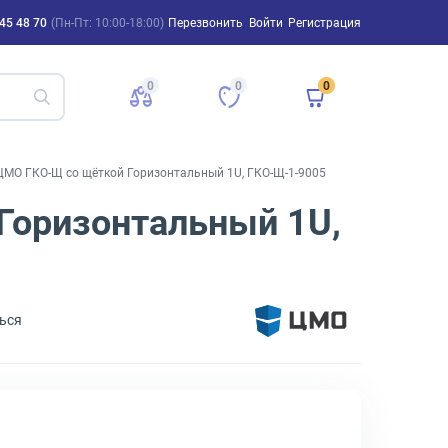
45 48 70
(Пн-Пт: 10:00-18:00)
Перезвонить
Войти
Регистрация
0
0
0
ЦМО ГКО-Щ со щёткой Горизонтальный 1U, ГКО-Щ-1-9005
Горизонтальный 1U,
ься