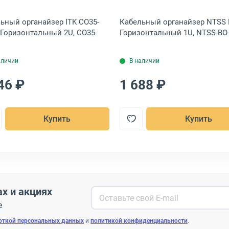
ьный органайзер ITK CO35-
Кабельный органайзер NTSS
Горизонтальный 2U, CO35-
Горизонтальный 1U, NTSS-BO
аличии
В наличии
46 ₽
1 688 ₽
Купить
Купить
ах и акциях
е
откой персональных данных
и
политикой конфиденциальности
.