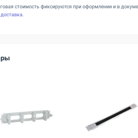
говая стоимость фиксируются при оформлении и в докуме
и
доставка
.
ары
нтальный 1U, ГКО-Щ-1
органайзер NTSS HORG Горизонтальный 1U, NTSS-HORG-O-1U-5(65)
Открыть товар: Кабельный органайзер ITK CO35-2M6
Открыть тов