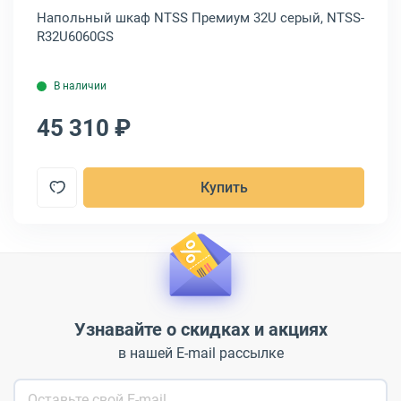
D-
Напольный шкаф NTSS Премиум 32U серый, NTSS-
На
R32U6060GS
М-
В наличии
45 310 ₽
4
Купить
Узнавайте о скидках и акциях
в нашей E-mail рассылке