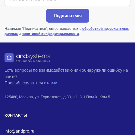
Подписаться
Нажимая "Подписаться", вы соглашаетесь с
обработкой персональных
данных
и
политикой конфиденциальности
.
ANDPRO
Есть вопросы по взаимодействию или обнаружили ошибку на
сайте?
Просьба связаться
с нами
125480, Москва, ул. Туристская, д.33, к.1, Э 1 Пом XI Ком 5
КОНТАКТЫ
info@andpro.ru