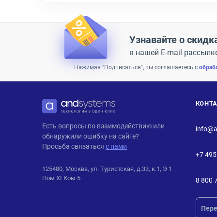
Узнавайте о скидк
в нашей E-mail рассылк
Нажимая "Подписаться", вы соглашаетесь с
обраб
КОНТ
ANDPRO
Есть вопросы по взаимодействию или
info@a
обнаружили ошибку на сайте?
Просьба связаться
с нами
+7 495
125480, Москва, ул. Туристская, д.33, к.1, Э 1
Пом XI Ком 5
8 800 
Пере