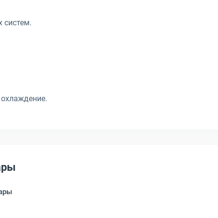
 систем.
 охлаждение.
ары
ары