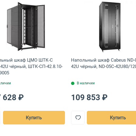
 ШТВ-1-30.7.9-43АА
шкаф ЦМО ШТК-М 48U чёрный, ШТК-М-48.8.10-88АА-9005
Открыть товар: Напольный шкаф ЦМО ШТК-С Проф 42U
Открыть тов
льный шкаф ЦМО ШТК-С
Напольный шкаф Cabeus ND-
42U чёрный, ШТК-СП-42.8.10-
42U чёрный, ND-05C-42U80/12
9005
аличии
В наличии
 628 ₽
109 853 ₽
Купить
Купить