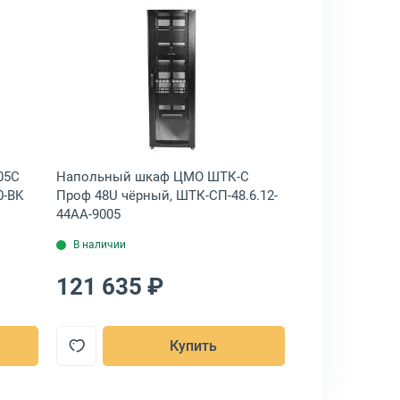
 чёрный, ШТК-СП-42.8.10-88АА-9005
ар: Напольный шкаф Cabeus ND-05C 42U чёрный, ND-05C-42U80/120
Открыть товар: Напольный шкаф ЦМО 
05C
Напольный шкаф ЦМО ШТК-С
Напольный ш
0-BK
Проф 48U чёрный, ШТК-СП-48.6.12-
Проф 42U чёрн
44АА-9005
1ААА-9005
В наличии
В наличии
121 635 ₽
120 556 
Купить