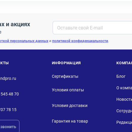
ах и акциях
е
откой персональных данных
и
политикой конфиденциальности
.
АКТЫ
ИНФОРМАЦИЯ
КОМПА
Сертификаты
Блог
ndpro.ru
О комп
Условия оплаты
 545 48 70
Новост
Условия доставки
707 78 15
Сотруд
Гарантия на товар
Редакц
звонить