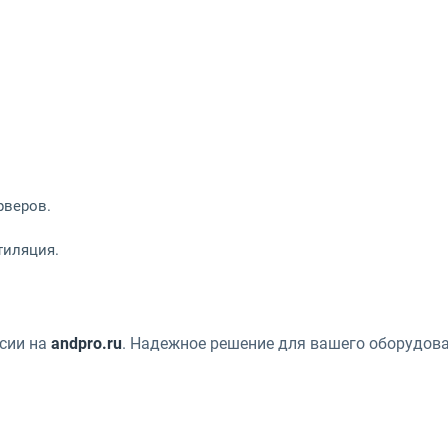
рверов.
тиляция.
ссии на
andpro.ru
. Надежное решение для вашего оборудова