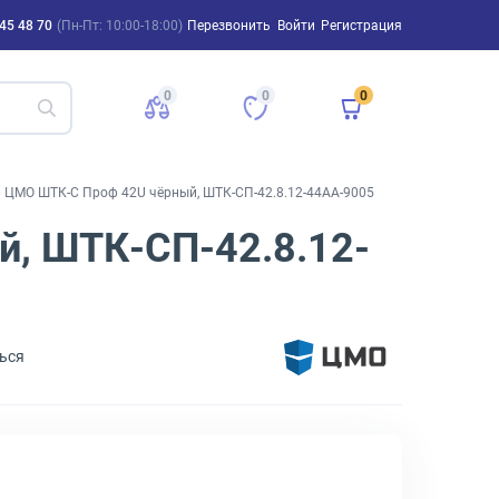
45 48 70
(Пн-Пт: 10:00-18:00)
Перезвонить
Войти
Регистрация
0
0
0
ЦМО ШТК-С Проф 42U чёрный, ШТК-СП-42.8.12-44АА-9005
, ШТК-СП-42.8.12-
ься