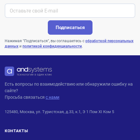
Подписаться
Нажимая "Подписаться", вы соглашаетесь с
обработкой персональных
данных
и
политикой конфиденциальности
.
ANDPRO
Есть вопросы по взаимодействию или обнаружили ошибку на
сайте?
Просьба связаться
с нами
125480, Москва, ул. Туристская, д.33, к.1, Э 1 Пом XI Ком 5
КОНТАКТЫ