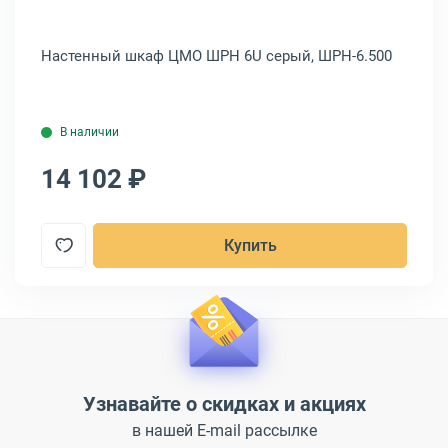
Настенный шкаф ЦМО ШРН 6U серый, ШРН-6.500
На
CB
В наличии
14 102 ₽
1
Купить
Узнавайте о скидках и акциях
в нашей E-mail рассылке