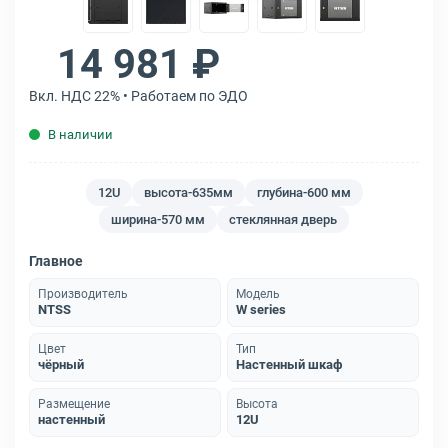
14 981 ₽
Вкл. НДС 22% • Работаем по ЭДО
В наличии
12U
высота-635мм
глубина-600 мм
ширина-570 мм
стеклянная дверь
Главное
Производитель
Модель
NTSS
W series
Цвет
Тип
чёрный
Настенный шкаф
Размещение
Высота
настенный
12U