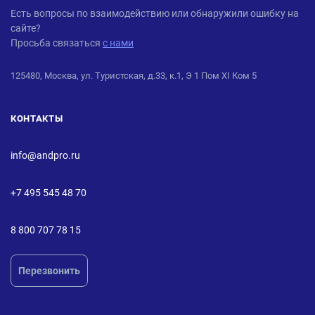
ANDPRO
Есть вопросы по взаимодействию или обнаружили ошибку на
сайте?
Просьба связаться
с нами
125480, Москва, ул. Туристская, д.33, к.1, Э 1 Пом XI Ком 5
КОНТАКТЫ
info@andpro.ru
+7 495 545 48 70
8 800 707 78 15
Перезвонить