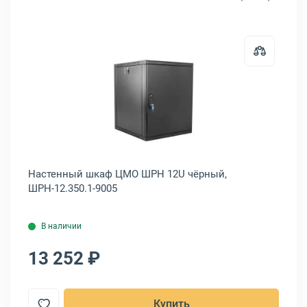
ый шкаф ITK LINEA W 9U серый, LWR3-09U64-GF
Открыть товар: Настенный шкаф
Настенный шкаф ЦМО ШРН 12U чёрный,
На
ШРН-12.350.1-9005
Э-
В наличии
13 252 ₽
1
Купить