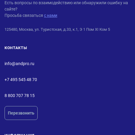
ANDPRO
Есть вопросы по взаимодействию или обнаружили ошибку на
сайте?
Просьба связаться
с нами
125480, Москва, ул. Туристская, д.33, к.1, Э 1 Пом XI Ком 5
КОНТАКТЫ
info@andpro.ru
+7 495 545 48 70
8 800 707 78 15
Перезвонить