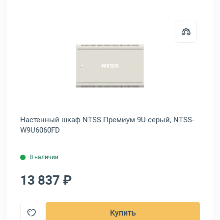
-IP66
ный шкаф ЦМО ШРН-Э 15U серый, ШРН-Э-15.350.1
Открыть товар: Настенный шкаф
Настенный шкаф NTSS Премиум 9U серый, NTSS-
На
W9U6060FD
В наличии
13 837 ₽
1
Купить