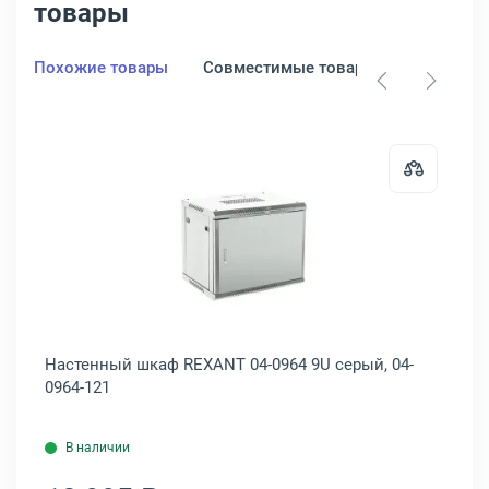
товары
Похожие товары
Совместимые товары
шкаф настенный Elbox EMW 11U серый, EMW-500.400.210-1-IP66
Открыть товар: Настенный шкаф 
Настенный шкаф REXANT 04-0964 9U серый, 04-
На
0964-121
се
В наличии