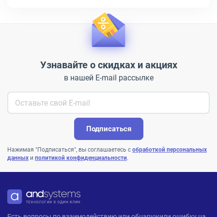
Узнавайте о скидках и акциях
в нашей E-mail рассылке
Подписаться
Нажимая "Подписаться", вы соглашаетесь с
обработкой персональных
данных
и
политикой конфиденциальности
.
ANDPRO
Есть вопросы по взаимодействию или обнаружили ошибку на