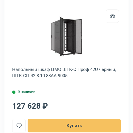
-Н-18.6.5-4ААА-Т1
ный шкаф всепогодный ЦМО ШТВ-1 36U серый, ШТВ-1-36.7.9-43АА
Открыть товар: Напольный шкаф
Напольный шкаф ЦМО ШТК-С Проф 42U чёрный,
На
ШТК-СП-42.8.10-88АА-9005
ШТ
В наличии
127 628 ₽
1
Купить