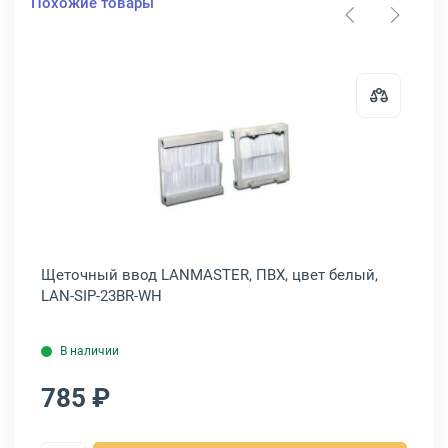
Похожие товары
ый комплект ЦМО КМ-1, (50шт.), КМ-1-50
Открыть товар: Щеточный ввод L
50
Щеточный ввод LANMASTER, ПВХ, цвет белый,
Ко
LAN-SIP-23BR-WH
SE
В наличии
785 ₽
7