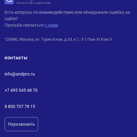
ANDPRO
Есть вопросы по взаимодействию или обнаружили ошибку на
сайте?
Просьба связаться
с нами
125480, Москва, ул. Туристская, д.33, к.1, Э 1 Пом XI Ком 5
КОНТАКТЫ
info@andpro.ru
+7 495 545 48 70
8 800 707 78 15
Перезвонить