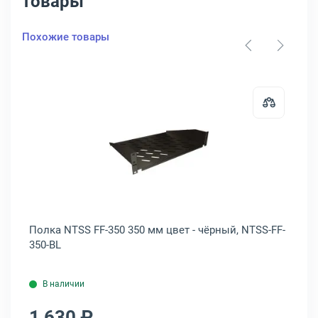
товары
Похожие товары
5
МО Перфорированная МС-40 400 мм цвет - чёрный, МС-40-9005
Открыть товар: Полка NTSS FF-350
т -
Полка NTSS FF-350 350 мм цвет - чёрный, NTSS-FF-
По
350-BL
26
В наличии
1 630 ₽
1