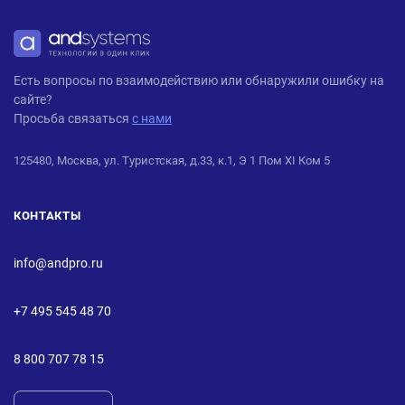
ANDPRO
Есть вопросы по взаимодействию или обнаружили ошибку на
сайте?
Просьба связаться
с нами
125480, Москва, ул. Туристская, д.33, к.1, Э 1 Пом XI Ком 5
КОНТАКТЫ
info@andpro.ru
+7 495 545 48 70
8 800 707 78 15