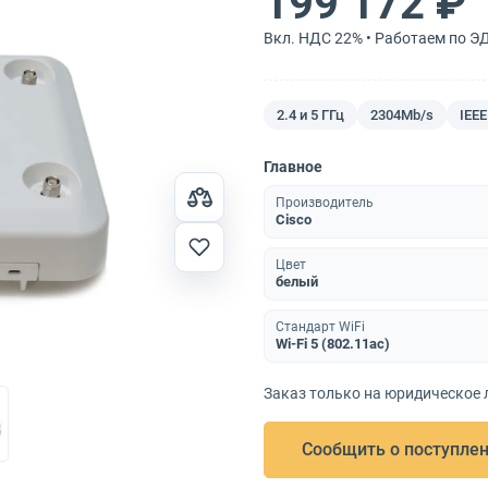
199 172 ₽
Вкл. НДС 22% • Работаем по Э
2.4 и 5 ГГц
2304Mb/s
IEEE
Главное
Производитель
Cisco
Цвет
белый
Стандарт WiFi
Wi-Fi 5 (802.11ac)
Заказ только на юридическое 
Сообщить о поступле