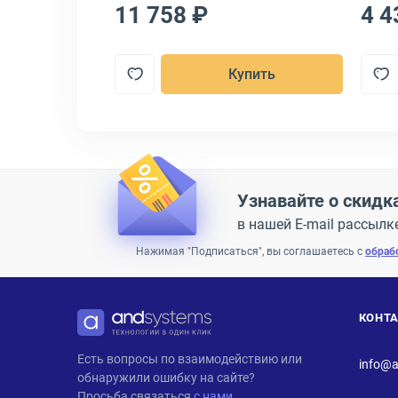
11 758 ₽
4 4
пить
Купить
Узнавайте о скидк
в нашей E-mail рассылк
Нажимая "Подписаться", вы соглашаетесь с
обраб
КОНТ
ANDPRO
Есть вопросы по взаимодействию или
info@a
обнаружили ошибку на сайте?
Просьба связаться
с нами