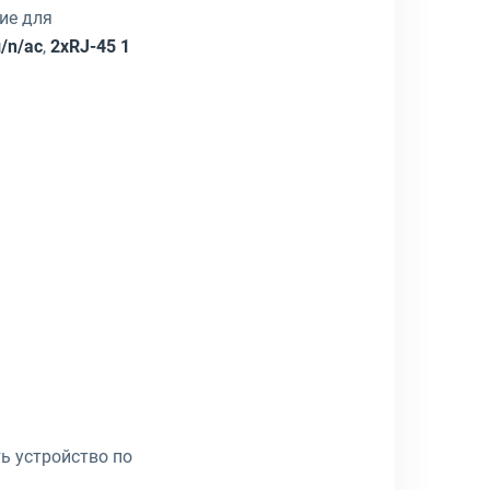
ие для
g/n/ac
,
2xRJ-45 1
ть устройство по