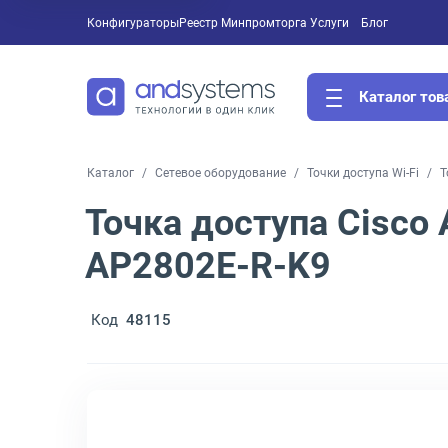
Конфигураторы
Реестр Минпромторга
Услуги
Блог
Каталог тов
Каталог
Сетевое оборудование
Точки доступа Wi-Fi
Т
Точка доступа Cisco A
AP2802E-R-K9
Код
48115