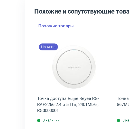
Похожие и сопутствующие тов
Похожие товары
Новинка
802I 2.4 и 5 ГГц, 2304Mb/s, AIR-AP3802I-R-K9
крыть товар: Точка доступа TP-Link EAP110 2.4 ГГц, 300Mb/s, EAP11
Открыть товар: Точка доступ
k EAP110 2.4
Точка доступа Ruijie Reyee RG-
Точка
0
RAP2266 2.4 и 5 ГГц, 2401Mb/s,
867Mb
RG0000001
В наличии
В н