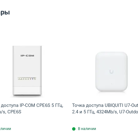
ары
0
а Ruijie Reyee RG-RAP2266 2.4 и 5 ГГц, 2401Mb/s, RG0000001
Открыть товар: Точка доступа IP-COM CPE6S 5 ГГц, 86
Открыть това
 доступа IP-COM CPE6S 5 ГГц,
Точка доступа UBIQUITI U7-Ou
/s, CPE6S
2.4 и 5 ГГц, 4324Mb/s, U7-Outd
аличии
В наличии