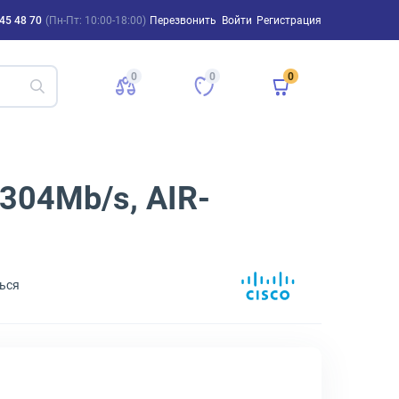
45 48 70
(Пн-Пт: 10:00-18:00)
Перезвонить
Войти
Регистрация
0
0
0
2304Mb/s, AIR-
ься