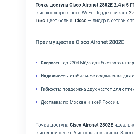
Точка доступа Cisco Aironet 2802E 2.4 и 5
высокоскоростного Wi-Fi. Поддерживает
2.
Гб/с
, цвет белый.
Cisco
— лидер в сетевых т
Преимущества Cisco Aironet 2802E
Скорость
: до 2304 Мб/с для быстрого интер
Надежность
: стабильное соединение для 
Гибкость
: поддержка двух частот для опт
Доставка
: по Москве и всей России.
Точка доступа
Cisco Aironet 2802E
идеальна
выгодной цене с быстрой доставкой. Закаж