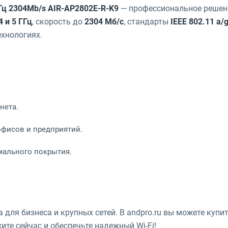
 ГГц 2304Mb/s AIR-AP2802E-R-K9
— профессиональное решен
4 и 5 ГГц
, скорость до
2304 Мб/с
, стандарты
IEEE 802.11 a/
ехнологиях.
нета.
офисов и предприятий.
имального покрытия.
 для бизнеса и крупных сетей. В andpro.ru вы можете купи
ите сейчас и обеспечьте надежный Wi-Fi!