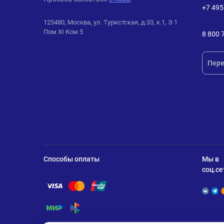
+7 495
125480, Москва, ул. Туристская, д.33, к.1, Э 1
Пом XI Ком 5
8 800 
Пере
Способы оплаты
Мы в
соц.се
Помощь по оплате Visa
Помощь по оплате Mastercard
Помощь по оплате UnionPay
Помощь по оплате Мир
Помощь по оплате СБП