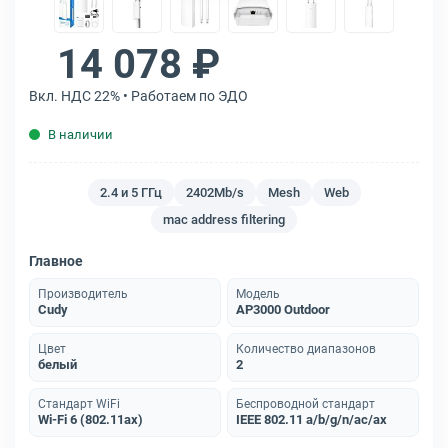
14 078 ₽
Вкл. НДС 22% • Работаем по ЭДО
В наличии
2.4 и 5 ГГц
2402Mb/s
Mesh
Web
mac address filtering
Главное
Производитель
Модель
Cudy
AP3000 Outdoor
Цвет
Количество диапазонов
белый
2
Стандарт WiFi
Беспроводной стандарт
Wi-Fi 6 (802.11ax)
IEEE 802.11 a/b/g/n/ac/ax