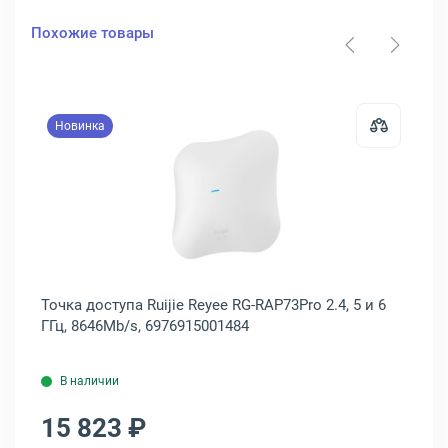
Похожие товары
Новинка
оступа ZyXEL NWA50AX 2.4 и 5 ГГц, 1200Mb/s, NWA50AX-EU0102F
Открыть товар: Точка доступа Ruij
Точка доступа Ruijie Reyee RG-RAP73Pro 2.4, 5 и 6
То
ГГц, 8646Mb/s, 6976915001484
5 
В наличии
15 823 ₽
1