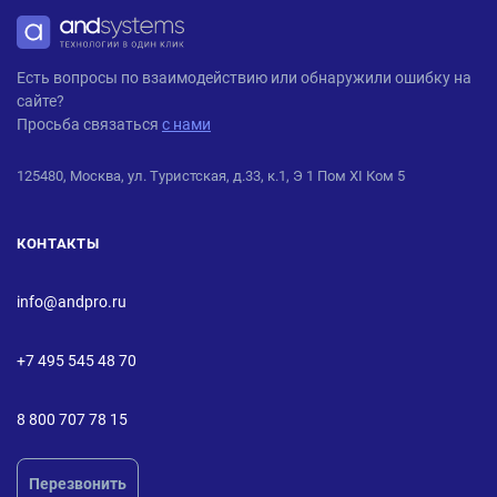
ANDPRO
Есть вопросы по взаимодействию или обнаружили ошибку на
сайте?
Просьба связаться
с нами
125480, Москва, ул. Туристская, д.33, к.1, Э 1 Пом XI Ком 5
КОНТАКТЫ
info@andpro.ru
+7 495 545 48 70
8 800 707 78 15
Перезвонить