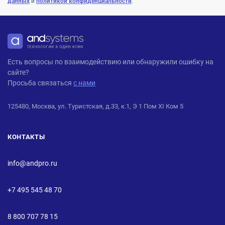
данных
и
политикой конфиденциальности
.
ANDPRO
Есть вопросы по взаимодействию или обнаружили ошибку на
сайте?
Просьба связаться
с нами
125480, Москва, ул. Туристская, д.33, к.1, Э 1 Пом XI Ком 5
КОНТАКТЫ
info@andpro.ru
+7 495 545 48 70
8 800 707 78 15