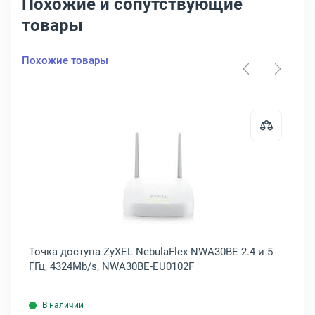
Похожие и сопутствующие
товары
Похожие товары
AP/UN/A1A
ступа HPE Aruba AP-535 2.4 и 5 ГГц, 2400Mb/s, JZ336A
Открыть товар: Точка доступа Zy
Точка доступа ZyXEL NebulaFlex NWA30BE 2.4 и 5
То
ГГц, 4324Mb/s, NWA30BE-EU0102F
6 
В наличии