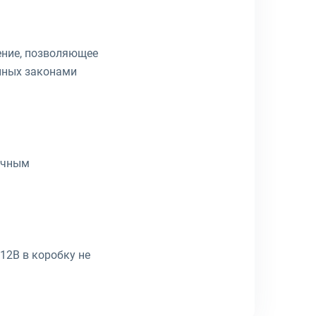
ение, позволяющее
анных законами
лачным
12В в коробку не