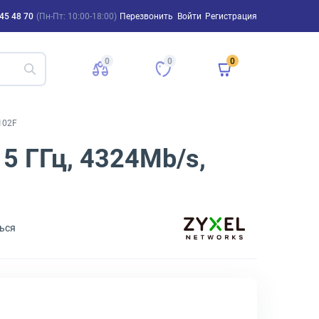
45 48 70
(Пн-Пт: 10:00-18:00)
Перезвонить
Войти
Регистрация
0
0
0
102F
 5 ГГц, 4324Mb/s,
ься