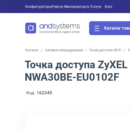
Конфигураторы
Реестр Минпромторга
Услуги
Блог
Каталог тов
Каталог
Сетевое оборудование
Точки доступа Wi-Fi
Т
Точка доступа ZyXEL 
NWA30BE-EU0102F
Код
162345