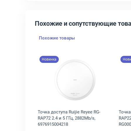
Похожие и сопутствующие тов
Похожие товары
Новинка
Нов
Station M2 2.4 ГГц, 150Mb/s, NSM2
крыть товар: Точка доступа TP-Link CPE610 5 ГГц, 300Mb/s, CPE610
Открыть товар: Точка доступ
k CPE610 5 ГГц,
Точка доступа Ruijie Reyee RG-
Точка
RAP72 2.4 и 5 ГГц, 2882Mb/s,
RAP22
6976915004218
RG000