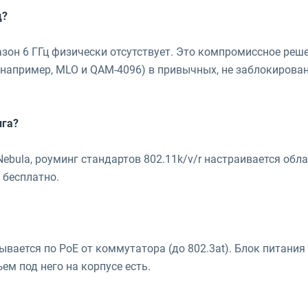
ц?
зон 6 ГГц физически отсутствует. Это компромиссное реш
 (например, MLO и QAM-4096) в привычных, не заблокиров
нга?
 Nebula, роуминг стандартов 802.11k/v/r настраивается об
 бесплатно.
вается по PoE от коммутатора (до 802.3at). Блок питания 
ем под него на корпусе есть.