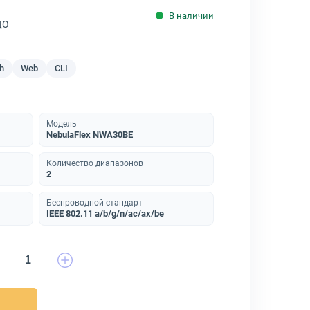
В наличии
ДО
h
Web
CLI
Модель
NebulaFlex NWA30BE
Количество диапазонов
2
Беспроводной стандарт
IEEE 802.11 a/b/g/n/ac/ax/be