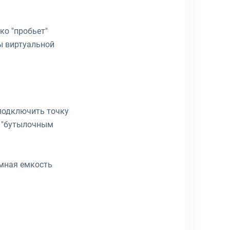
ко "пробьет"
ы виртуальной
 подключить точку
т "бутылочным
омная емкость