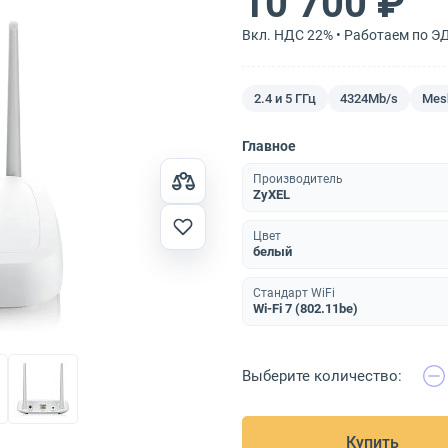
10 700 ₽
Вкл. НДС 22% • Работаем по Э
2.4 и 5 ГГц
4324Mb/s
Mes
Главное
Производитель
ZyXEL
Цвет
белый
Стандарт WiFi
Wi-Fi 7 (802.11be)
Выберите количество:
Купить