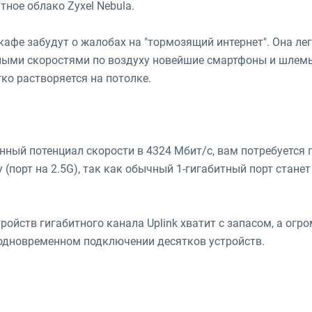
тное облако Zyxel Nebula.
кафе забудут о жалобах на "тормозящий интернет". Она лег
тными скоростями по воздуху новейшие смартфоны и шлем
ко растворяется на потолке.
ный потенциал скорости в 4324 Мбит/с, вам потребуется
(порт на 2.5G), так как обычный 1-гигабитный порт стане
йств гигабитного канала Uplink хватит с запасом, а огр
и одновременном подключении десятков устройств.