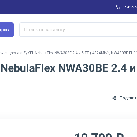
+7 495 5
аров
очка доступа ZyXEL NebulaFlex NWA30BE 2.4 и 5 ГГц, 4324Mb/s, NWA30BE-EU0
NebulaFlex NWA30BE 2.4 и
Поделит