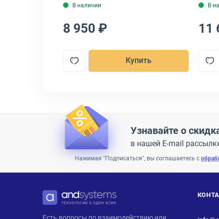
В наличии
В н
8 950 ₽
11 
пить
Купить
Узнавайте о скидк
в нашей E-mail рассылк
Нажимая "Подписаться", вы соглашаетесь с
обраб
КОНТ
ANDPRO
Есть вопросы по взаимодействию или