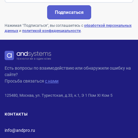
Подписаться
Нажимая "Подписаться", вы соглашаетесь с
обработкой персональных
данных
и
политикой конфиденциальности
.
ANDPRO
Есть вопросы по взаимодействию или обнаружили ошибку на
сайте?
Просьба связаться
с нами
125480, Москва, ул. Туристская, д.33, к.1, Э 1 Пом XI Ком 5
КОНТАКТЫ
info@andpro.ru