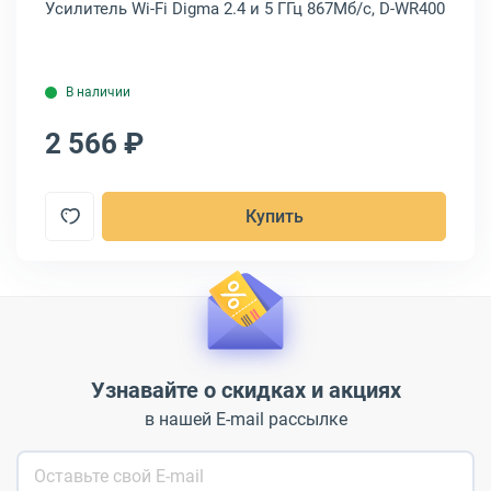
Усилитель Wi-Fi Digma 2.4 и 5 ГГц 867Мб/с, D-WR400
Ус
В наличии
2 566 ₽
2
Купить
Узнавайте о скидках и акциях
в нашей E-mail рассылке