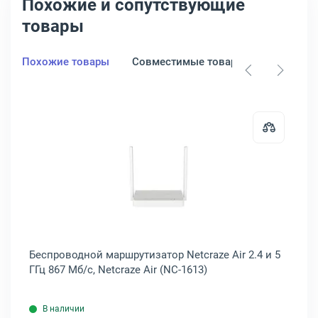
Похожие и сопутствующие
товары
Похожие товары
Совместимые товары
с, ARCHER A5
дной маршрутизатор TP-Link Archer C6 2.4/5 ГГц 867 Мб/с, ARCHER
Открыть товар: Беспроводной маршр
Беспроводной маршрутизатор Netcraze Air 2.4 и 5
Бе
ГГц 867 Мб/с, Netcraze Air (NC-1613)
ГГ
В наличии