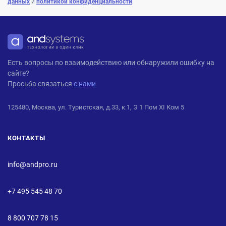
данных
и
политикой конфиденциальности
.
ANDPRO
Есть вопросы по взаимодействию или обнаружили ошибку на
сайте?
Просьба связаться
с нами
125480, Москва, ул. Туристская, д.33, к.1, Э 1 Пом XI Ком 5
КОНТАКТЫ
info@andpro.ru
+7 495 545 48 70
8 800 707 78 15