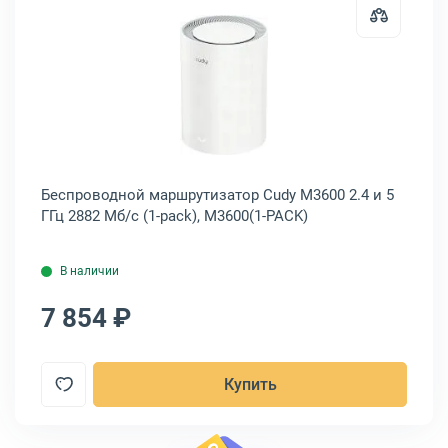
б/с, Mesh (1-pack), EW12
дной маршрутизатор TP-Link Deco M4 2.4/5 ГГц 867 Мб/с, Mesh (3-pa
Открыть товар: Беспроводной мар
Беспроводной маршрутизатор Cudy M3600 2.4 и 5
Бе
)
ГГц 2882 Мб/с (1-pack), M3600(1-PACK)
ГГ
В наличии
7 854 ₽
8
Купить