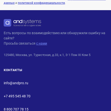
данных
и
политикой конфиденциальности
.
ANDPRO
Есть вопросы по взаимодействию или обнаружили ошибку на
сайте?
Просьба связаться
с нами
125480, Москва, ул. Туристская, д.33, к.1, Э 1 Пом XI Ком 5
КОНТАКТЫ
info@andpro.ru
+7 495 545 48 70
8 800 707 78 15