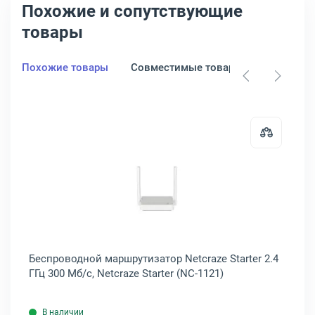
Похожие и сопутствующие
товары
Похожие товары
Совместимые товары
, MW325R
одной маршрутизатор TP-Link TL-WR820N 2.4 ГГц 300 Мб/с, TL-WR8
Открыть товар: Беспроводной маршр
0N
Беспроводной маршрутизатор Netcraze Starter 2.4
Бес
ГГц 300 Мб/с, Netcraze Starter (NC-1121)
2.
В наличии