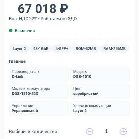
67 018 ₽
Вкл. НДС 22% • Работаем по ЭДО
В наличии
Layer 2
48-1GbE
4-SFP+
ROM-32MB
RAM-256MB
Главное
Производитель
Модель
D-Link
DGS-1510
Модель коммутатора
Цвет
DGS-1510-52X
серебристый
Управление
Уровень коммутации
Управляемый
Layer 2
Выберите количество: