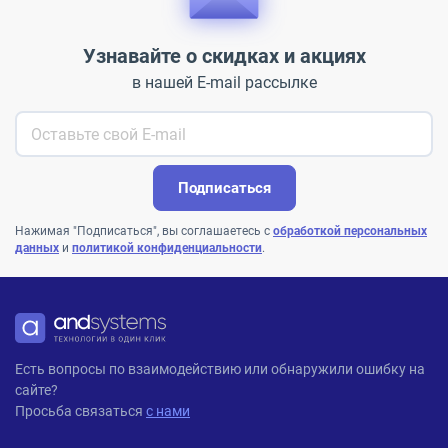
Узнавайте о скидках и акциях
в нашей E-mail рассылке
Подписаться
Нажимая "Подписаться", вы соглашаетесь с
обработкой персональных
данных
и
политикой конфиденциальности
.
ANDPRO
Есть вопросы по взаимодействию или обнаружили ошибку на
сайте?
Просьба связаться
с нами