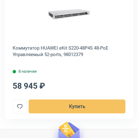
ts, SW-8182/L(300W)
тор Mikrotik Cloud Router Switch 312-4C+8XG-RM Управляемый 12-p
Открыть товар: Коммутатор HUAWE
Коммутатор HUAWEI eKit S220-48P4S 48-PoE
Ко
XG-
Управляемый 52-ports, 98012379
50
В наличии
58 945 ₽
6
Купить