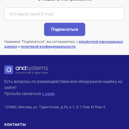
Подписаться
Нажимая "Подписаться", вы соглашаетесь с
обработкой персональных
данных
и
политикой конфиденциальности
.
ANDPRO
Есть вопросы по взаимодействию или обнаружили ошибку на
сайте?
Просьба связаться
с нами
125480, Москва, ул. Туристская, д.33, к.1, Э 1 Пом XI Ком 5
КОНТАКТЫ