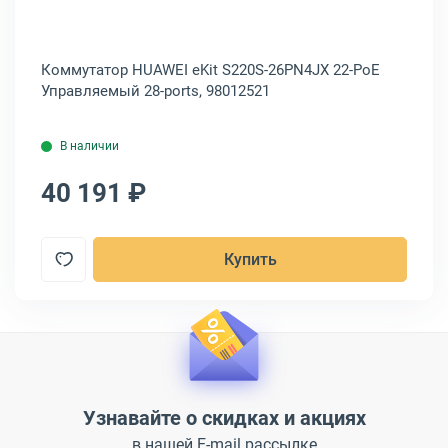
-
Коммутатор HUAWEI eKit S220S-26PN4JX 22-PoE
Ко
P-
Управляемый 28-ports, 98012521
Уп
В наличии
40 191 ₽
5
Купить
Узнавайте о скидках и акциях
в нашей E-mail рассылке