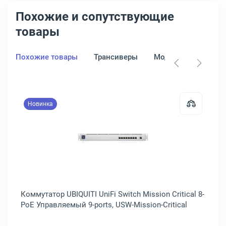
Похожие и сопутствующие
товары
Похожие товары
Трансиверы
Модули
Патч-п
Новинка
52/A1A
тор ZyXEL NebulaFlex Pro GS2220-50HP 48-PoE Управляемый 50-por
Открыть товар: Коммутатор UBIQUITI
8-
Коммутатор UBIQUITI UniFi Switch Mission Critical 8-
Ко
F
PoE Управляемый 9-ports, USW-Mission-Critical
Po
R8