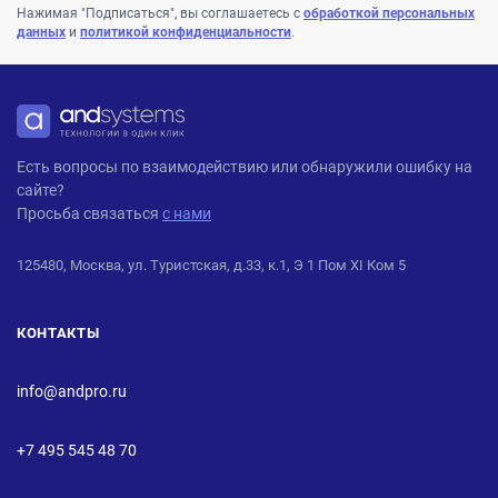
Нажимая "Подписаться", вы соглашаетесь с
обработкой персональных
данных
и
политикой конфиденциальности
.
ANDPRO
Есть вопросы по взаимодействию или обнаружили ошибку на
сайте?
Просьба связаться
с нами
125480, Москва, ул. Туристская, д.33, к.1, Э 1 Пом XI Ком 5
КОНТАКТЫ
info@andpro.ru
+7 495 545 48 70