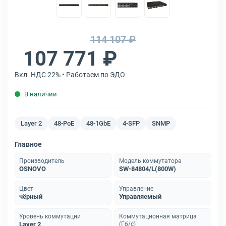
114 107 ₽
107 771 ₽
Вкл. НДС 22% • Работаем по ЭДО
В наличии
Layer 2
48-PoE
48-1GbE
4-SFP
SNMP
Главное
Производитель
Модель коммутатора
OSNOVO
SW-84804/L(800W)
Цвет
Управление
чёрный
Управляемый
Уровень коммутации
Коммутационная матрица
Layer 2
(Гб/с)