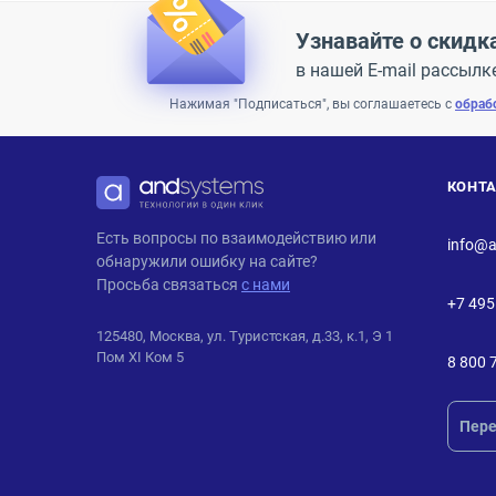
Узнавайте о скидк
в нашей E-mail рассылк
Нажимая "Подписаться", вы соглашаетесь с
обраб
КОНТ
ANDPRO
Есть вопросы по взаимодействию или
info@a
обнаружили ошибку на сайте?
Просьба связаться
с нами
+7 495
125480, Москва, ул. Туристская, д.33, к.1, Э 1
Пом XI Ком 5
8 800 
Пере