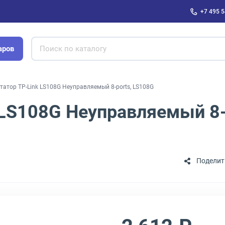
+7 495 5
аров
атор TP-Link LS108G Неуправляемый 8-ports, LS108G
LS108G Неуправляемый 8-
Поделит