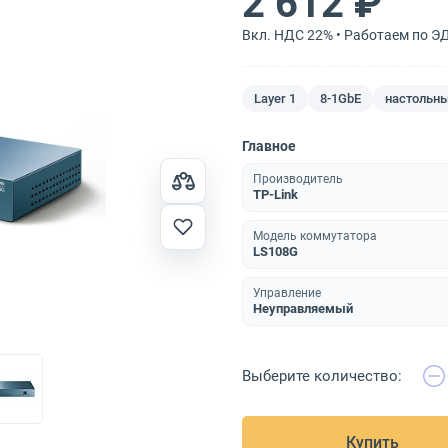
2 612 ₽
Вкл. НДС 22% • Работаем по Э
Layer 1
8-1GbE
настольн
Главное
Производитель
TP-Link
Модель коммутатора
LS108G
Управление
Неуправляемый
Выберите количество:
Купить