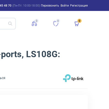
45 48 70
(Пн-Пт: 10:00-18:00)
Перезвонить
Войти
Регистрация
0
0
0
ports, LS108G:
ься