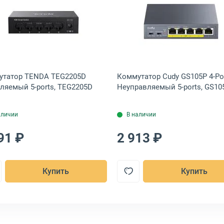
ts, TEG1016M
NETIS ST110PDI-2-130 8-PoE Неуправляемый 10-ports, ST110PDI-2-1
Открыть товар: Коммутатор TENDA TEG2205D Управля
Открыть тов
утатор TENDA TEG2205D
Коммутатор Cudy GS105P 4-P
ляемый 5-ports, TEG2205D
Неуправляемый 5-ports, GS10
аличии
В наличии
91 ₽
2 913 ₽
Купить
Купить