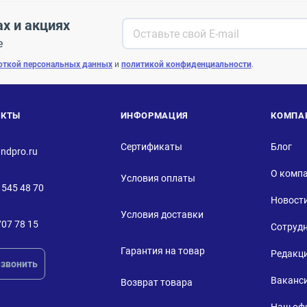
ах и акциях
е
откой персональных данных
и
политикой конфиденциальности
.
АКТЫ
ИНФОРМАЦИЯ
КОМПА
Сертификаты
Блог
ndpro.ru
О комп
Условия оплаты
 545 48 70
Новост
Условия доставки
707 78 15
Сотруд
Гарантия на товар
Редакц
звонить
Ваканс
Возврат товара
Наш оф