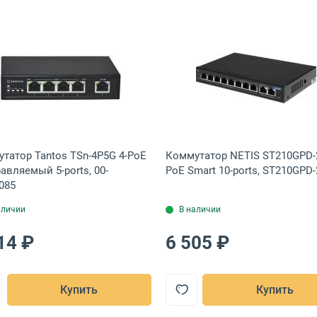
orts, TL-SF1009P
IP-COM G1110PF-8-120W 8-PoE Неуправляемый 10-ports, G1110PF-
Открыть товар: Коммутатор Tantos TSn-4P5G 4-PoE Не
Открыть това
татор Tantos TSn-4P5G 4-PoE
Коммутатор NETIS ST210GPD-
авляемый 5-ports, 00-
PoE Smart 10-ports, ST210GPD
085
аличии
В наличии
14 ₽
6 505 ₽
Купить
Купить