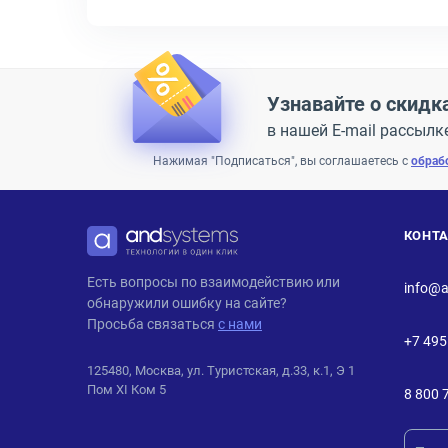
Узнавайте о скидк
в нашей E-mail рассылк
Нажимая "Подписаться", вы соглашаетесь с
обраб
КОНТ
ANDPRO
Есть вопросы по взаимодействию или
info@a
обнаружили ошибку на сайте?
Просьба связаться
с нами
+7 495
125480, Москва, ул. Туристская, д.33, к.1, Э 1
Пом XI Ком 5
8 800 