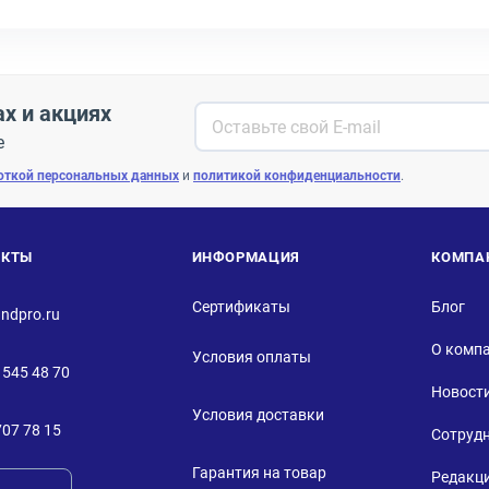
ах и акциях
е
откой персональных данных
и
политикой конфиденциальности
.
АКТЫ
ИНФОРМАЦИЯ
КОМПА
Сертификаты
Блог
ndpro.ru
О комп
Условия оплаты
 545 48 70
Новост
Условия доставки
707 78 15
Сотруд
Гарантия на товар
Редакц