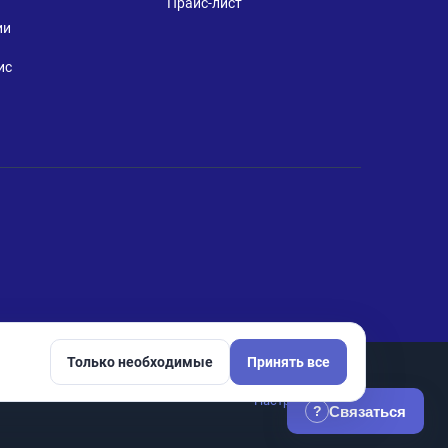
Прайс-лист
ии
ис
Только необходимые
Принять все
Настройки cookie
Связаться
?