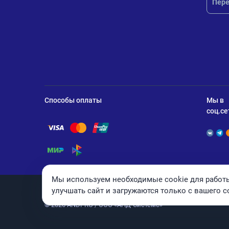
Пере
Способы оплаты
Мы в
соц.се
Помощь по оплате Visa
Помощь по оплате Mastercard
Помощь по оплате UnionPay
Помощь по оплате Мир
Помощь по оплате СБП
Мы используем необходимые cookie для работы
улучшать сайт и загружаются только с вашего с
© 2026 ANDPRO / ООО «АНД-Системс»