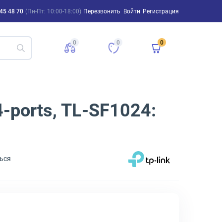
45 48 70
(Пн-Пт: 10:00-18:00)
Перезвонить
Войти
Регистрация
0
0
0
ports, TL-SF1024:
ься