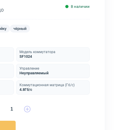
В наличии
ДО
ойку
чёрный
Модель коммутатора
SF1024
Управление
Неуправляемый
Коммутационная матрица (Гб/с)
4.8Гб/с