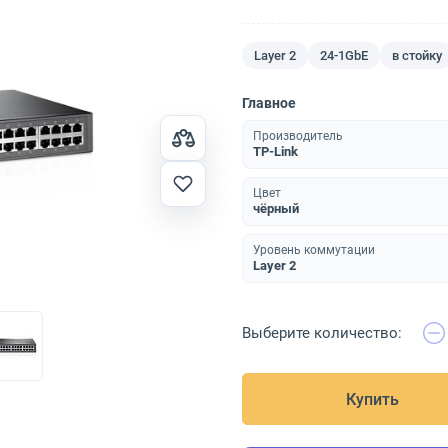
Layer 2
24-1GbE
в стойку
Главное
Производитель
TP-Link
Цвет
чёрный
Уровень коммутации
Layer 2
Выберите количество:
Купить