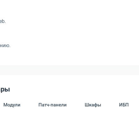
eb.
нию.
ары
Модули
Патч-панели
Шкафы
ИБП