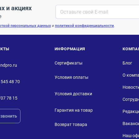
ах и акциях
е
откой персональных данных
и
политикой конфиденциальности
.
АКТЫ
ИНФОРМАЦИЯ
КОМПА
Сертификаты
Блог
ndpro.ru
О комп
Условия оплаты
 545 48 70
Новост
Условия доставки
707 78 15
Сотруд
Гарантия на товар
Редакц
звонить
Ваканс
Возврат товара
Наш оф