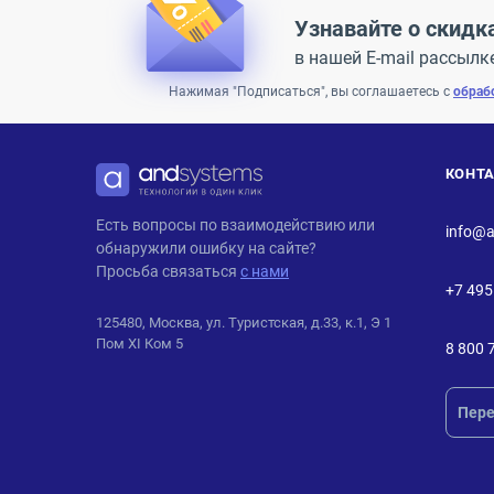
Узнавайте о скидк
в нашей E-mail рассылк
Нажимая "Подписаться", вы соглашаетесь с
обраб
КОНТ
ANDPRO
Есть вопросы по взаимодействию или
info@a
обнаружили ошибку на сайте?
Просьба связаться
с нами
+7 495
125480, Москва, ул. Туристская, д.33, к.1, Э 1
Пом XI Ком 5
8 800 
Пере