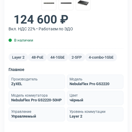
124 600 ₽
Вкл. НДС 22% • Работаем по ЭДО
В наличии
Layer 2
48-PoE
44-1GbE
2-SFP
4-combo-1GbE
Главное
Производитель
Модель
ZyXEL
NebulaFlex Pro GS2220
Модель коммутатора
Цвет
NebulaFlex Pro GS2220-50HP
чёрный
Управление
Уровень коммутации
Управляемый
Layer 2