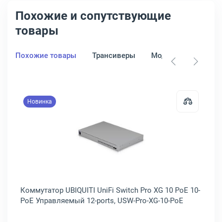
Похожие и сопутствующие
товары
Похожие товары
Трансиверы
Модули
Патч-п
Новинка
тор HPE Aruba 6000 48G Class4 PoE 4SFP 48-PoE Управляемый 52-po
Открыть товар: Коммутатор UBIQUI
P
Коммутатор UBIQUITI UniFi Switch Pro XG 10 PoE 10-
Ко
PoE Управляемый 12-ports, USW-Pro-XG-10-PoE
Po
R8