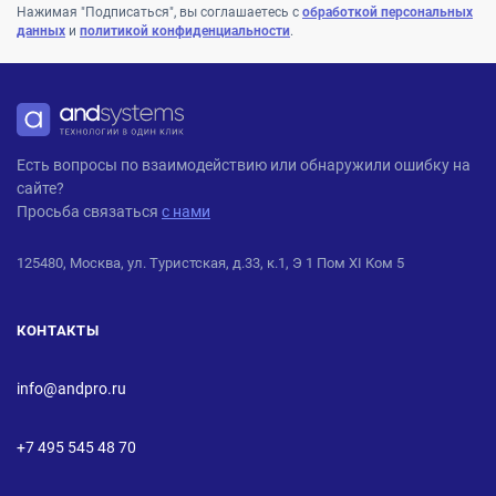
Нажимая "Подписаться", вы соглашаетесь с
обработкой персональных
данных
и
политикой конфиденциальности
.
ANDPRO
Есть вопросы по взаимодействию или обнаружили ошибку на
сайте?
Просьба связаться
с нами
125480, Москва, ул. Туристская, д.33, к.1, Э 1 Пом XI Ком 5
КОНТАКТЫ
info@andpro.ru
+7 495 545 48 70