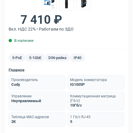
7 410 ₽
Вкл. НДС 22% • Работаем по ЭДО
В наличии
5-PoE
5-1GbE
DIN-рейка
IP40
Главное
Производитель
Модель коммутатора
Cudy
IG1005P
Управление
Коммутационная матрица
Неуправляемый
(Гб/с)
10Гб/с
Таблица MAC-адресов
1 Гб/с RJ-45
2K
5