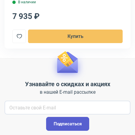
В наличии
7 935 ₽
7
Купить
Узнавайте о скидках и акциях
в нашей E-mail рассылке
Подписаться