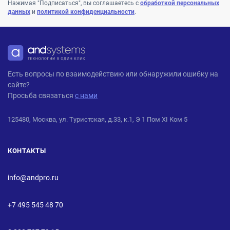
Нажимая "Подписаться", вы соглашаетесь с
обработкой персональных
данных
и
политикой конфиденциальности
.
ANDPRO
Есть вопросы по взаимодействию или обнаружили ошибку на
сайте?
Просьба связаться
с нами
125480, Москва, ул. Туристская, д.33, к.1, Э 1 Пом XI Ком 5
КОНТАКТЫ
info@andpro.ru
+7 495 545 48 70