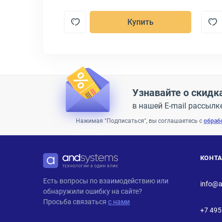
пить
Купить
Узнавайте о скидк
в нашей E-mail рассылк
Нажимая "Подписаться", вы соглашаетесь с
обраб
КОНТ
ANDPRO
Есть вопросы по взаимодействию или
info@a
обнаружили ошибку на сайте?
Просьба связаться
с нами
+7 495