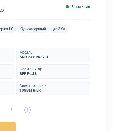
В наличии
ДО
mplex LC
Одномодовый
до 3Км
Модель
SNR-SFP+W37-3
Форм-фактор
SFP PLUS
Среда передачи
10GBase-ER