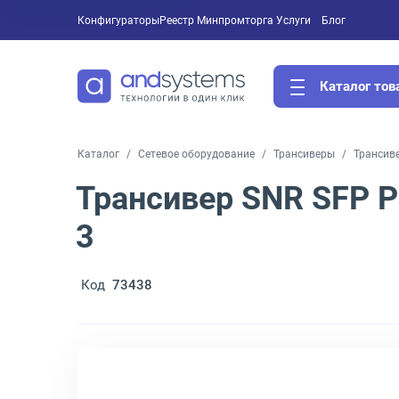
Конфигураторы
Реестр Минпромторга
Услуги
Блог
Каталог тов
Каталог
Сетевое оборудование
Трансиверы
Трансив
Трансивер SNR SFP 
3
Код
73438