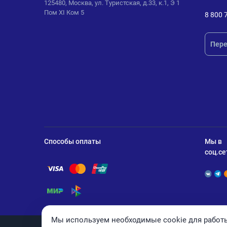
125480, Москва, ул. Туристская, д.33, к.1, Э 1
Пом XI Ком 5
8 800 
Пере
Способы оплаты
Мы в
соц.се
Помощь по оплате Visa
Помощь по оплате Mastercard
Помощь по оплате UnionPay
Помощь по оплате Мир
Помощь по оплате СБП
Мы используем необходимые cookie для работы