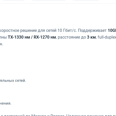
оростное решение для сетей 10 Гбит/с. Поддерживает
10G
олны
TX-1330 нм / RX-1270 нм
, расстояние до
3 км
, full-dup
н.
тельных сетей.
нения.