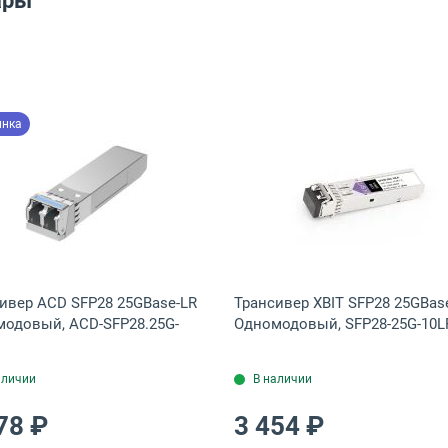
ары
инка
ый, FT-SFP+-SR-0.5-D (CS)
BIT SFP28 25GBase-SR Многомодовый, SFP28-25G-SR (HW)
Открыть товар: Трансивер ACD SFP28 25GBase-LR Одн
Открыть тов
ивер ACD SFP28 25GBase-LR
Трансивер XBIT SFP28 25GBas
одовый, ACD-SFP28.25G-
Одномодовый, SFP28-25G-10L
аличии
В наличии
78 ₽
3 454 ₽