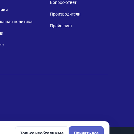
Вопрос-ответ
ники
Производители
ионная политика
Прайс-лист
ии
ис
Только необходимые
Принять все