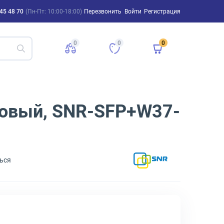
45 48 70
(Пн-Пт: 10:00-18:00)
Перезвонить
Войти
Регистрация
0
0
0
довый, SNR-SFP+W37-
ься