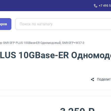
+7 495 5
аров
ер SNR SFP PLUS 10GBase-ER Одномодовый, SNR-SFP+W37-3
PLUS 10GBase-ER Одномо
Поделит