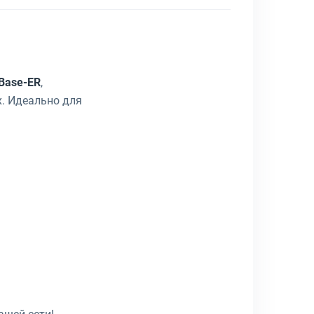
Base-ER
,
lex. Идеально для