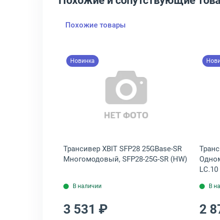
Похожие и сопутствующие тов
Похожие товары
Новинка
Нов
-SFP+-WDM-LR-03-B-D
e-EX Одномодовый, ACD-SFP-EX1550.40
крыть товар: Трансивер FiberTrade SFP PLUS 10GBase-SR Многомодов
Открыть товар: Трансивер X
e SFP PLUS
Трансивер XBIT SFP28 25GBase-SR
Транс
довый, FT-
Многомодовый, SFP28-25G-SR (HW)
Одном
LC.10
В наличии
В н
3 531 ₽
2 8