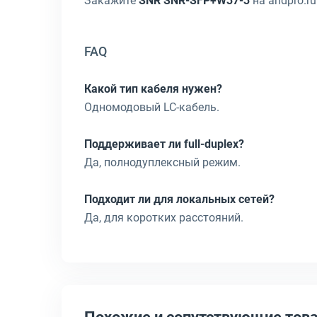
Закажите
SNR SNR-SFP+W37-3
на andpro.r
FAQ
Какой тип кабеля нужен?
Одномодовый LC-кабель.
Поддерживает ли full-duplex?
Да, полнодуплексный режим.
Подходит ли для локальных сетей?
Да, для коротких расстояний.