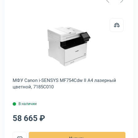
ntum BM5100FDN A4 лазерный черно-белый, BM5100FDN
Открыть товар: МФУ Canon i-SENS
МФУ Canon i-SENSYS MF754Cdw II A4 лазерный
МФ
цветной, 7185C010
цв
В наличии
58 665 ₽
5