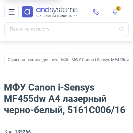
0
Офисная техника для печати, сканирования и документооборо
МФУ
МФУ Canon i-Sensys MF455dw A
МФУ Canon i-Sensys
MF455dw A4 лазерный
черно-белый, 5161C006/16
Код
139266