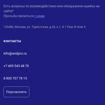
ANDPRO
Есть вопросы по взаимодействию или обнаружили ошибку на
сайте?
Просьба связаться
с нами
125480, Москва, ул. Туристская, д.33, к.1, Э 1 Пом XI Ком 5
КОНТАКТЫ
info@andpro.ru
+7 495 545 48 70
8 800 707 78 15
Перезвонить