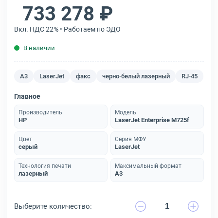
733 278 ₽
Вкл. НДС 22% • Работаем по ЭДО
В наличии
A3
LaserJet
факс
черно-белый лазерный
RJ-45
Главное
Производитель
Модель
HP
LaserJet Enterprise M725f
Цвет
Серия МФУ
серый
LaserJet
Технология печати
Максимальный формат
лазерный
A3
Выберите количество: