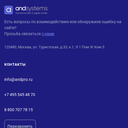
ANDPRO
Есть вопросы по взаимодействию или обнаружили ошибку на
сайте?
Просьба связаться
с нами
125480, Москва, ул. Туристская, д.33, к.1, Э 1 Пом XI Ком 5
КОНТАКТЫ
info@andpro.ru
+7 495 545 48 70
8 800 707 78 15
Перезвонить