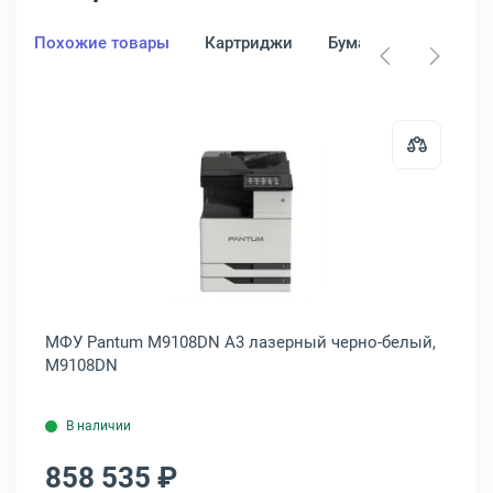
Похожие товары
Картриджи
Бумага
тюша M348p (Российская сборка) A3 лазерный черно-белый, M348p
Открыть товар: МФУ Pantum M91
МФУ Pantum M9108DN A3 лазерный черно-белый,
МФ
M9108DN
ла
В наличии
858 535 ₽
8