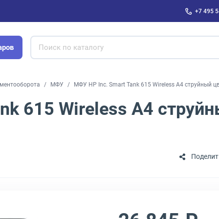
+7 495 5
аров
ументооборота
МФУ
МФУ HP Inc. Smart Tank 615 Wireless A4 струйный ц
nk 615 Wireless A4 струй
Поделит