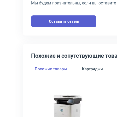
Мы будем признательны, если вы оставите
Оставить отзыв
Похожие и сопутствующие тов
Похожие товары
Картриджи
азерный черно-белый, M6700DW
крыть товар: МФУ HP Inc. LaserJet M236dw A4 лазерный черно-бел
Открыть товар: МФУ Булат 