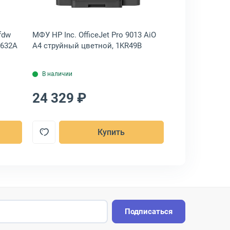
fdw
МФУ HP Inc. OfficeJet Pro 9013 AiO
МФУ Fplus MB
G632A
A4 струйный цветной, 1KR49B
лазерный черн
MB302ADNW
В наличии
В наличии
24 329 ₽
21 833 ₽
Купить
Подписаться