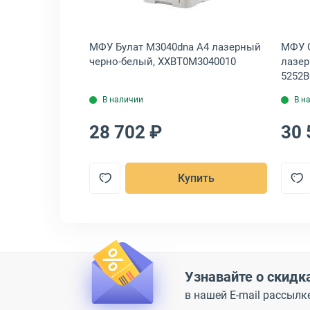
t M236dw A4
МФУ Булат M3040dna A4 лазерный
МФУ C
ый, 9YF95A
черно-белый, XXBT0M3040010
лазер
5252B
В наличии
В н
28 702 ₽
30 
пить
Купить
Узнавайте о скидк
в нашей E-mail рассылк