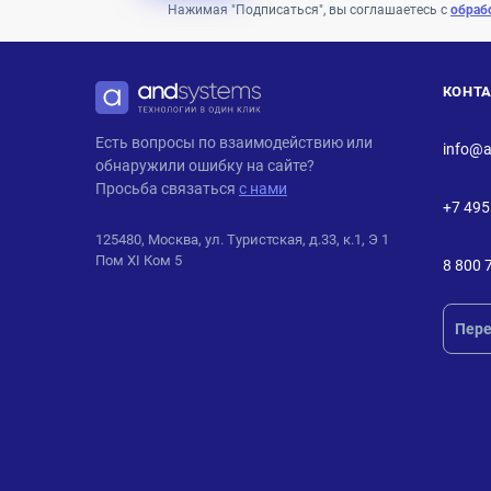
Нажимая "Подписаться", вы соглашаетесь с
обраб
КОНТ
ANDPRO
Есть вопросы по взаимодействию или
info@a
обнаружили ошибку на сайте?
Просьба связаться
с нами
+7 495
125480, Москва, ул. Туристская, д.33, к.1, Э 1
Пом XI Ком 5
8 800 
Пере