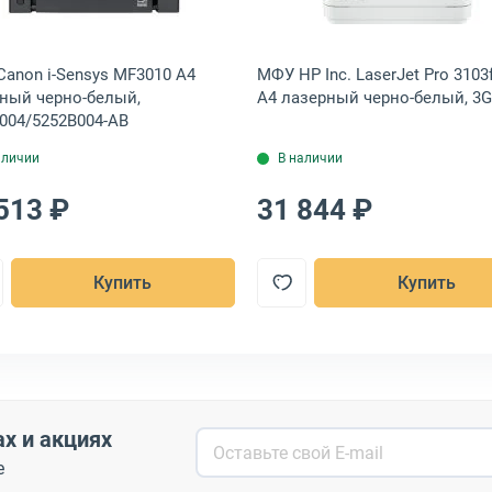
anon i-Sensys MF3010 A4
МФУ HP Inc. LaserJet Pro 3103
ный черно-белый,
A4 лазерный черно-белый, 3
004/5252B004-AB
аличии
В наличии
513 ₽
31 844 ₽
Купить
Купить
ах и акциях
е