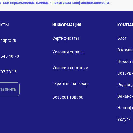
откой персональных данных
и
политикой конфиденциальности
.
АКТЫ
ИНФОРМАЦИЯ
КОМПА
Сертификаты
Блог
ndpro.ru
О комп
Условия оплаты
 545 48 70
Новост
Условия доставки
707 78 15
Сотруд
Гарантия на товар
Редакц
звонить
Ваканс
Возврат товара
Наш оф
Услуги