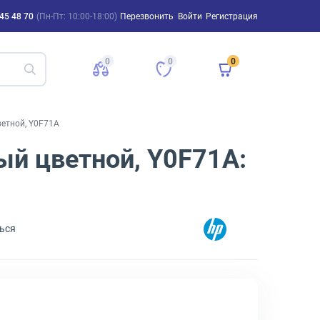
45 48 70
(Пн-Пт: 10:00-18:00)
Перезвонить
Войти
Регистрация
0
0
0
ветной, Y0F71A
ный цветной, Y0F71A:
ься