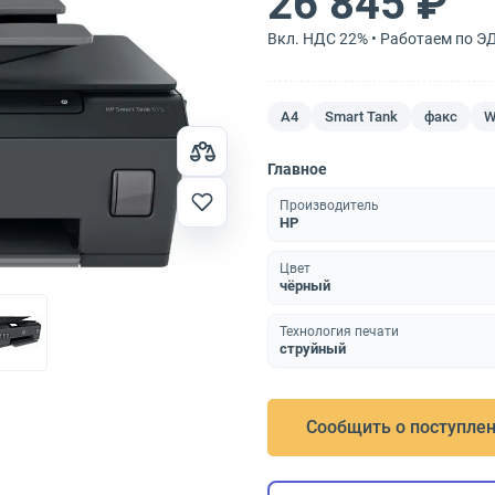
26 845 ₽
Вкл. НДС 22% • Работаем по Э
A4
Smart Tank
факс
W
Главное
Производитель
HP
Цвет
чёрный
Технология печати
струйный
Сообщить о поступле