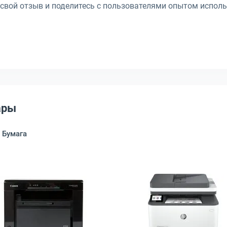
 свой отзыв и поделитесь с пользователями опытом исполь
ары
Бумага
ый, 9YF95A
M3040dna A4 лазерный черно-белый, XXBT0M3040010
Открыть товар: МФУ Canon i-Sensys MF3010 A4 лазер
Открыть това