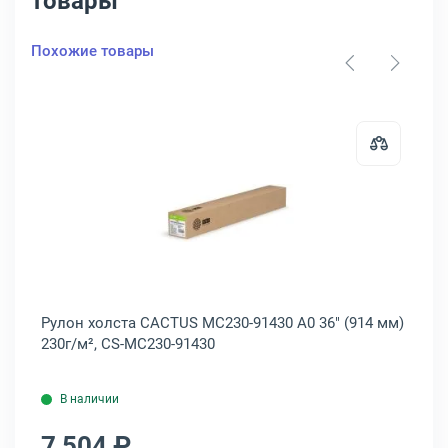
товары
Похожие товары
06730
 бумаги самоклеющейся LOMOND Universal Self-Adhesive A4 14-деле
Открыть товар: Рулон холста CAC
Рулон холста CACTUS MC230-91430 A0 36" (914 мм)
Ру
,
230г/м², CS-MC230-91430
34
В наличии
7 504 ₽
8