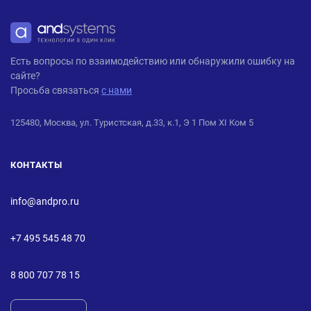
ANDPRO
Есть вопросы по взаимодействию или обнаружили ошибку на
сайте?
Просьба связаться
с нами
125480, Москва, ул. Туристская, д.33, к.1, Э 1 Пом XI Ком 5
КОНТАКТЫ
info@andpro.ru
+7 495 545 48 70
8 800 707 78 15