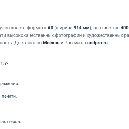
улон холста формата
A0
(ширина
914 мм
), плотностью
400
чати высококачественных фотографий и художественных ра
ность. Доставка по
Москве
и России на
andpro.ru
.
15?
бражений.
 печати.
плоттеров.