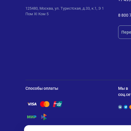
125480, Москва, ул. Туристская, д.33, к.1, Э 1
Пом XI Ком 5
8 800 
Пере
Способы оплаты
Мы в
соц.се
Помощь по оплате Visa
Помощь по оплате Mastercard
Помощь по оплате UnionPay
Помощь по оплате Мир
Помощь по оплате СБП