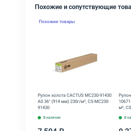
Похожие и сопутствующие тов
Похожие товары
-делен. 1 650л 70г/м², 2100085ТЕХ
йся LOMOND Universal Self-Adhesive A4 1 650л 70г/м², 2100005ТЕХ
крыть товар: Рулон бумаги CACTUS LFP90 (упак.:4рул) л 42" (1067 м
Открыть товар: Рулон холст
S LFP90
Рулон холста CACTUS MC230-91430
Рулон
067 мм) 90г/м²,
A0 36" (914 мм) 230г/м², CS-MC230-
10671
91430
м², C
В наличии
В н