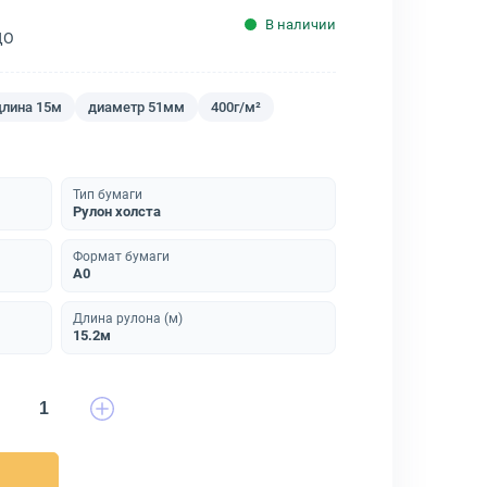
В наличии
ДО
длина 15м
диаметр 51мм
400г/м²
Тип бумаги
Рулон холста
Формат бумаги
A0
Длина рулона (м)
15.2м