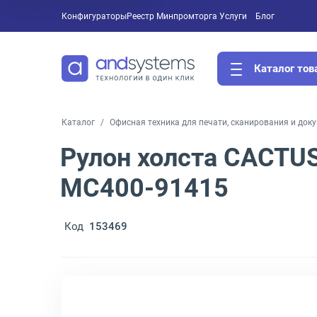
Конфигураторы
Реестр Минпромторга
Услуги
Блог
Каталог тов
Каталог
Офисная техника для печати, сканирования и док
Рулон холста CACTUS
MC400-91415
Код
153469