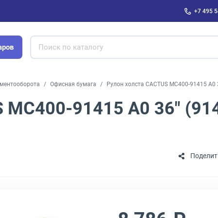
+7 495 5
аров
ументооборота
Офисная бумага
Рулон холста CACTUS MC400-91415 A0 3
 MC400-91415 A0 36" (914
Поделит