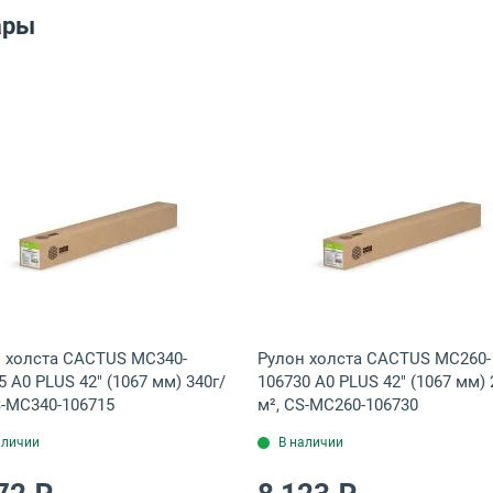
ары
м) 90г/м², CS-LFP90-1067457-4
а CACTUS MC230-91430 A0 36" (914 мм) 230г/м², CS-MC230-91430
Открыть товар: Рулон холста CACTUS MC340-106715 A0
Открыть това
 холста CACTUS MC340-
Рулон холста CACTUS MC260-
5 A0 PLUS 42" (1067 мм) 340г/
106730 A0 PLUS 42" (1067 мм) 
S-MC340-106715
м², CS-MC260-106730
аличии
В наличии