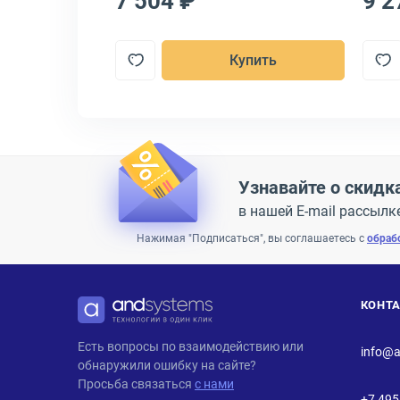
7 504 ₽
9 2
пить
Купить
Узнавайте о скидк
в нашей E-mail рассылк
Нажимая "Подписаться", вы соглашаетесь с
обраб
КОНТ
ANDPRO
Есть вопросы по взаимодействию или
info@a
обнаружили ошибку на сайте?
Просьба связаться
с нами
+7 495