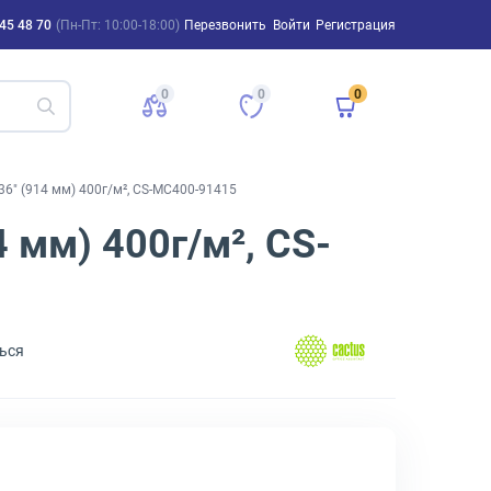
45 48 70
(Пн-Пт: 10:00-18:00)
Перезвонить
Войти
Регистрация
0
0
0
6" (914 мм) 400г/м², CS-MC400-91415
 мм) 400г/м², CS-
ься