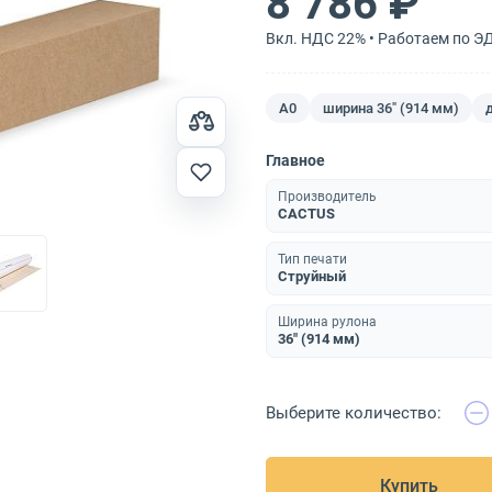
8 786 ₽
Вкл. НДС 22% • Работаем по Э
A0
ширина 36" (914 мм)
Главное
Производитель
CACTUS
Тип печати
Струйный
Ширина рулона
36" (914 мм)
Выберите количество:
Купить