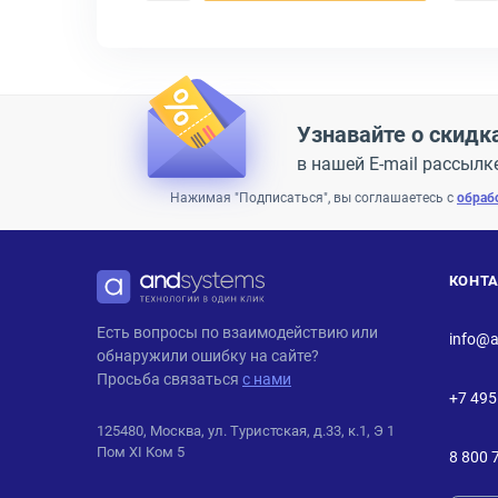
Узнавайте о скидк
в нашей E-mail рассылк
Нажимая "Подписаться", вы соглашаетесь с
обраб
КОНТ
ANDPRO
Есть вопросы по взаимодействию или
info@a
обнаружили ошибку на сайте?
Просьба связаться
с нами
+7 495
125480, Москва, ул. Туристская, д.33, к.1, Э 1
Пом XI Ком 5
8 800 