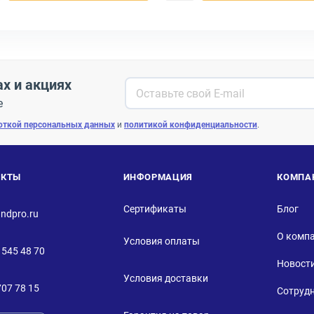
ах и акциях
е
откой персональных данных
и
политикой конфиденциальности
.
АКТЫ
ИНФОРМАЦИЯ
КОМПА
Сертификаты
Блог
ndpro.ru
О комп
Условия оплаты
 545 48 70
Новост
Условия доставки
707 78 15
Сотруд