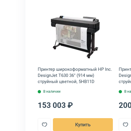
тной, CE712A
et Professional CP5225n A3 лазерный цветной, CE711A
крыть товар: Принтер HP Inc. LaserJet Enterprise 700 M712dn A3 ла
Открыть товар: Принтер шир
Jet Enterprise
Принтер широкоформатный HP Inc.
Принт
рный черно-
DesignJet T630 36" (914 мм)
Desig
струйный цветной, 5HB11D
струй
В наличии
В н
153 003 ₽
200
пить
Купить