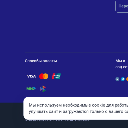
Пере
Способы оплаты
Мы в
соц.се
Помощь по оплате Visa
Помощь по оплате Mastercard
Помощь по оплате UnionPay
Помощь по оплате Мир
Помощь по оплате СБП
Мы используем необходимые cookie для работы
улучшать сайт и загружаются только с вашего с
© 2026 ANDPRO / ООО «АНД-Системс»