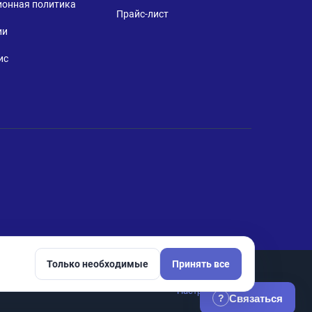
ионная политика
Прайс-лист
ии
ис
Только необходимые
Принять все
Настройки cookie
Связаться
?