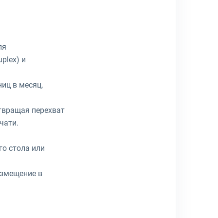
ля
plex) и
иц в месяц,
отвращая перехват
чати.
го стола или
азмещение в