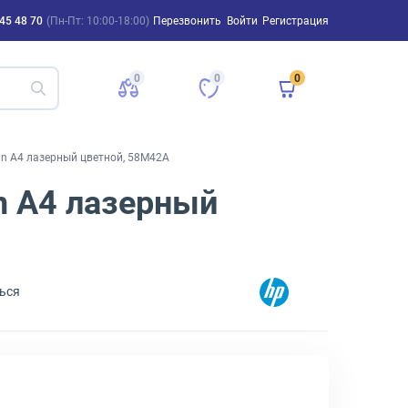
45 48 70
(Пн-Пт: 10:00-18:00)
Перезвонить
Войти
Регистрация
0
0
0
01dn A4 лазерный цветной, 58M42A
dn A4 лазерный
ься