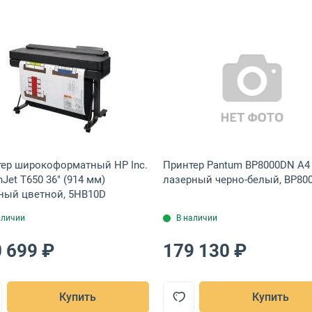
зерный черно-белый, CF236A
окоформатный HP Inc. DesignJet T630 36" (914 мм) струйный цветн
Открыть товар: Принтер широкоформатный HP Inc. Des
Открыть тов
ер широкоформатный HP Inc.
Принтер Pantum BP8000DN A4
nJet T650 36" (914 мм)
лазерный черно-белый, BP80
ный цветной, 5HB10D
аличии
В наличии
 699 ₽
179 130 ₽
Купить
Купить