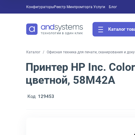
Конфигураторы
Реестр Минпромторга
Услуги
Блог
Каталог тов
Каталог
Офисная техника для печати, сканирования и док
Принтер HP Inc. Colo
цветной, 58M42A
Код
129453