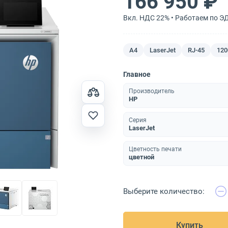
166 950 ₽
Вкл. НДС 22% • Работаем по Э
A4
LaserJet
RJ-45
120
Главное
Производитель
HP
Серия
LaserJet
Цветность печати
цветной
Выберите количество:
Купить