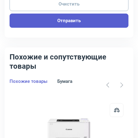
Очистить
Отправить
Похожие и сопутствующие
товары
Похожие товары
Бумага
 цветной, CE712A
HP Inc. LaserJet Enterprise 700 M712dn A3 лазерный черно-белый, 
Открыть товар: Принтер Canon i