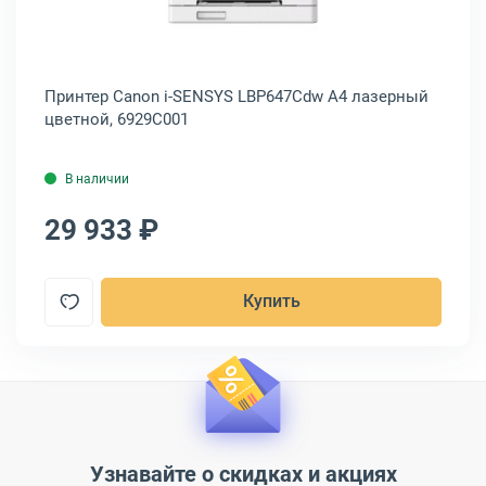
3
Принтер Canon i-SENSYS LBP647Cdw A4 лазерный
Пр
цветной, 6929C001
36
В наличии
29 933 ₽
1
Купить
Узнавайте о скидках и акциях