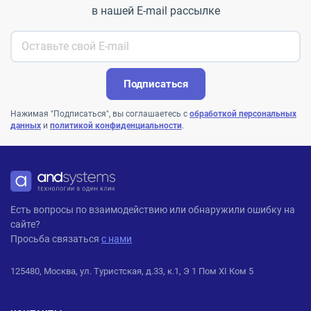
в нашей E-mail рассылке
Подписаться
Нажимая "Подписаться", вы соглашаетесь с
обработкой персональных
данных
и
политикой конфиденциальности
.
ANDPRO
Есть вопросы по взаимодействию или обнаружили ошибку на
сайте?
Просьба связаться
с нами
125480, Москва, ул. Туристская, д.33, к.1, Э 1 Пом XI Ком 5