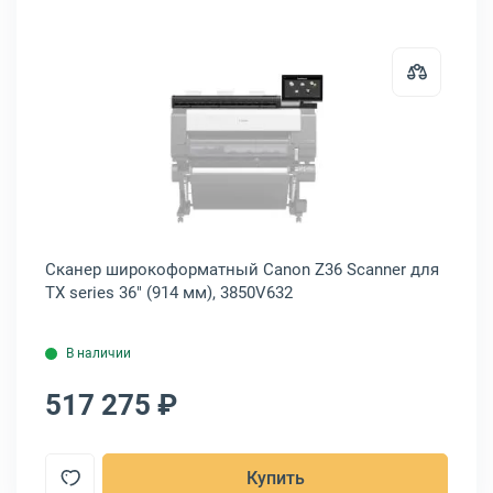
EPSON WorkForce DS-1630 A4, B11B239401
Открыть товар: Сканер широкофор
1
Сканер широкоформатный Canon Z36 Scanner для
Ска
TX series 36" (914 мм), 3850V632
В наличии
517 275 ₽
6
Купить