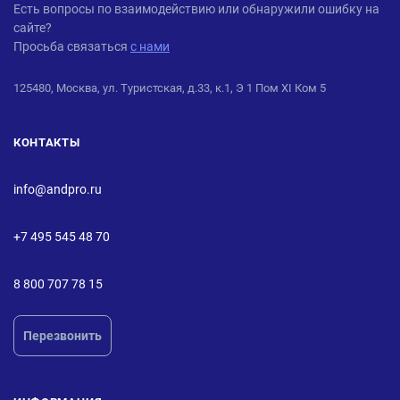
ANDPRO
Есть вопросы по взаимодействию или обнаружили ошибку на
сайте?
Просьба связаться
с нами
125480, Москва, ул. Туристская, д.33, к.1, Э 1 Пом XI Ком 5
КОНТАКТЫ
info@andpro.ru
+7 495 545 48 70
8 800 707 78 15
Перезвонить