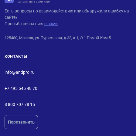
ANDPRO
Есть вопросы по взаимодействию или обнаружили ошибку на
сайте?
Просьба связаться
с нами
125480, Москва, ул. Туристская, д.33, к.1, Э 1 Пом XI Ком 5
КОНТАКТЫ
info@andpro.ru
+7 495 545 48 70
8 800 707 78 15
Перезвонить