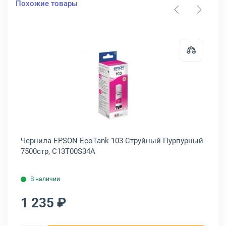
Похожие товары
 EPSON EcoTank 103 Струйный Голубой 7500стр, C13T00S24A
Открыть товар: Чернила EPSON E
Чернила EPSON EcoTank 103 Струйный Пурпурный
Че
7500стр, C13T00S34A
75
В наличии
1 235 ₽
1