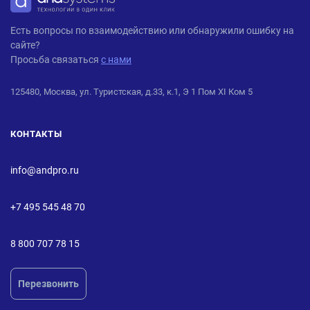
ANDPRO
Есть вопросы по взаимодействию или обнаружили ошибку на
сайте?
Просьба связаться
с нами
125480, Москва, ул. Туристская, д.33, к.1, Э 1 Пом XI Ком 5
КОНТАКТЫ
info@andpro.ru
+7 495 545 48 70
8 800 707 78 15
Перезвонить