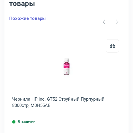
товары
Похожие товары
 HP Inc. GT52 Струйный Голубой 8000стр, M0H54AE
Открыть товар: Чернила HP Inc.
,
Чернила HP Inc. GT52 Струйный Пурпурный
Че
8000стр, M0H55AE
M0
В наличии