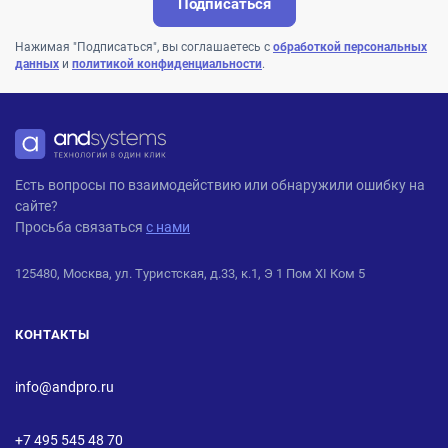
Подписаться
Нажимая "Подписаться", вы соглашаетесь с
обработкой персональных
данных
и
политикой конфиденциальности
.
ANDPRO
Есть вопросы по взаимодействию или обнаружили ошибку на
сайте?
Просьба связаться
с нами
125480, Москва, ул. Туристская, д.33, к.1, Э 1 Пом XI Ком 5
КОНТАКТЫ
info@andpro.ru
+7 495 545 48 70