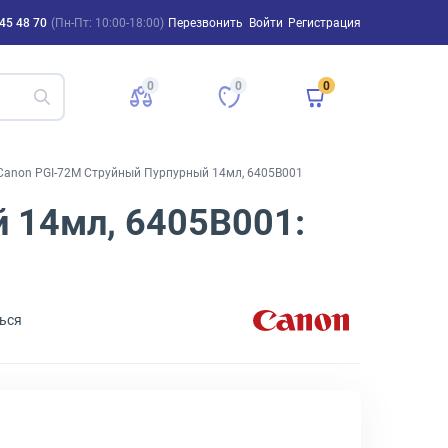
45 48 70
(Пн-Пт: 10:00-18:00)
Перезвонить
Войти
Регистрация
0
0
0
Canon PGI-72M Струйный Пурпурный 14мл, 6405B001
 14мл, 6405B001:
ься