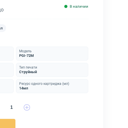
В наличии
ДО
мл
Модель
PGI-72M
Тип печати
Струйный
Ресурс одного картриджа (мл)
14мл