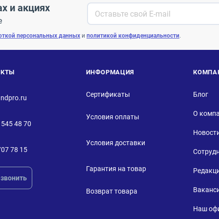
ах и акциях
е
откой персональных данных
и
политикой конфиденциальности
.
АКТЫ
ИНФОРМАЦИЯ
КОМПА
Сертификаты
Блог
ndpro.ru
О комп
Условия оплаты
 545 48 70
Новост
Условия доставки
707 78 15
Сотруд
Гарантия на товар
Редакц
звонить
Ваканс
Возврат товара
Наш оф