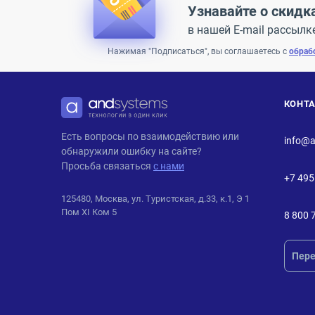
Узнавайте о скидк
в нашей E-mail рассылк
Нажимая "Подписаться", вы соглашаетесь с
обраб
КОНТ
ANDPRO
Есть вопросы по взаимодействию или
info@a
обнаружили ошибку на сайте?
Просьба связаться
с нами
+7 495
125480, Москва, ул. Туристская, д.33, к.1, Э 1
Пом XI Ком 5
8 800 
Пере