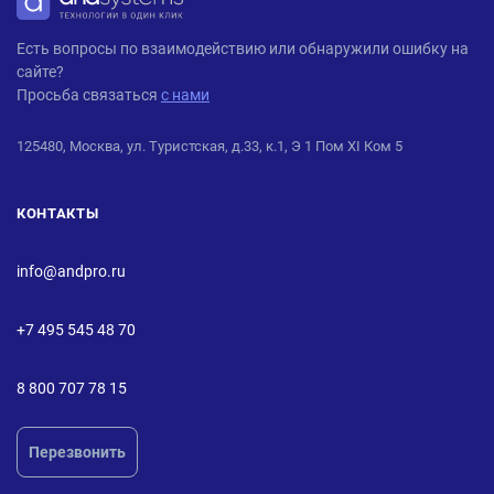
ANDPRO
Есть вопросы по взаимодействию или обнаружили ошибку на
сайте?
Просьба связаться
с нами
125480, Москва, ул. Туристская, д.33, к.1, Э 1 Пом XI Ком 5
КОНТАКТЫ
info@andpro.ru
+7 495 545 48 70
8 800 707 78 15
Перезвонить