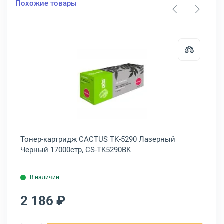
Похожие товары
02TXCNL0
артридж Kyocera TK-5290 Лазерный Черный 17000стр, 1T02TX0NL0
Открыть товар: Тонер-картридж 
ный
Тонер-картридж CACTUS TK-5290 Лазерный
То
Черный 17000стр, CS-TK5290BK
Пу
В наличии
2 186 ₽
1