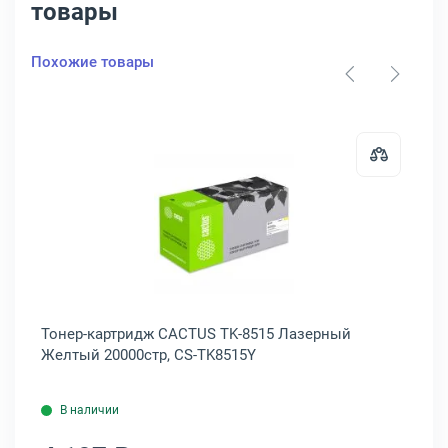
товары
Похожие товары
02NDCNL1
артридж Kyocera TK-8515 Лазерный Черный 30000стр, 1T02ND0NL0
Открыть товар: Тонер-картридж 
ный
Тонер-картридж CACTUS TK-8515 Лазерный
То
Желтый 20000стр, CS-TK8515Y
Го
В наличии