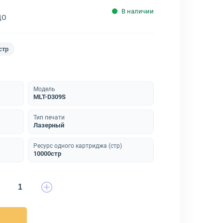
В наличии
ДО
стр
Модель
MLT-D309S
Тип печати
Лазерный
Ресурс одного картриджа (стр)
10000стр