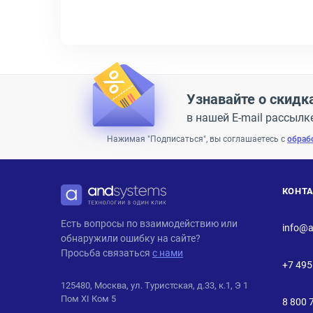
Узнавайте о скидк
в нашей E-mail рассылк
Нажимая "Подписаться", вы соглашаетесь с
обраб
КОНТ
ANDPRO
Есть вопросы по взаимодействию или
info@a
обнаружили ошибку на сайте?
Просьба связаться
с нами
+7 495
125480, Москва, ул. Туристская, д.33, к.1, Э 1
Пом XI Ком 5
8 800 