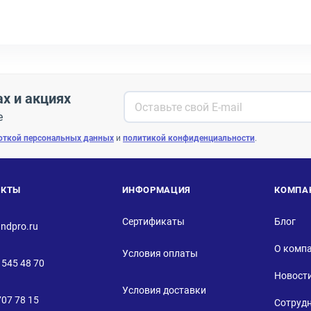
ах и акциях
е
откой персональных данных
и
политикой конфиденциальности
.
АКТЫ
ИНФОРМАЦИЯ
КОМПА
Сертификаты
Блог
ndpro.ru
О комп
Условия оплаты
 545 48 70
Новост
Условия доставки
707 78 15
Сотруд