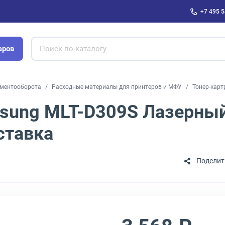
+7 495 5
аров
ументооборота
Расходные материалы для принтеров и МФУ
Тонер-карт
sung MLT-D309S Лазерный
ставка
Поделит