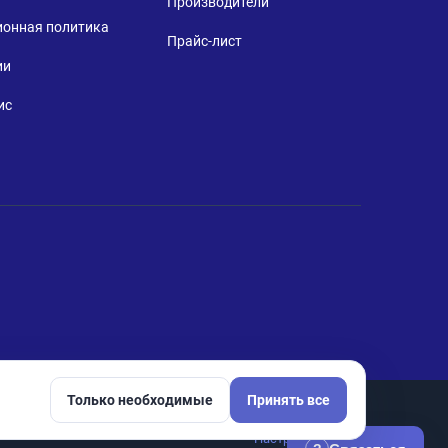
Производители
ионная политика
Прайс-лист
ии
ис
Только необходимые
Принять все
Настройки cookie