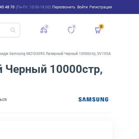
45 48 70
(Пн-Пт: 10:00-18:00)
Перезвонить
Войти
Регистрация
0
0
0
ридж Samsung MLT-D309S Лазерный Черный 10000стр, SV105A
 Черный 10000стр,
ься