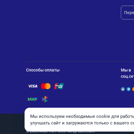
Пере
Способы оплаты
Мы в
соц.се
Помощь по оплате Visa
Помощь по оплате Mastercard
Помощь по оплате UnionPay
Помощь по оплате Мир
Помощь по оплате СБП
Мы используем необходимые cookie для работы
улучшать сайт и загружаются только с вашего с
© 2026 ANDPRO / ООО «АНД-Системс»